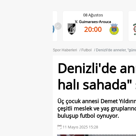
08 Ağustos
08 Ağustos
V. Guimaraes-Arouca
Maritimo-Casa Pia
<
20:00
17:30
Spor Haberleri
Futbol
Denizli'de anneler, "günd
Denizli'de an
halı sahada" 
Üç çocuk annesi Demet Yıldırım
çeşitli meslek ve yaş grupları
buluşup futbol oynuyor.
11 Mayıs 2025 15:28