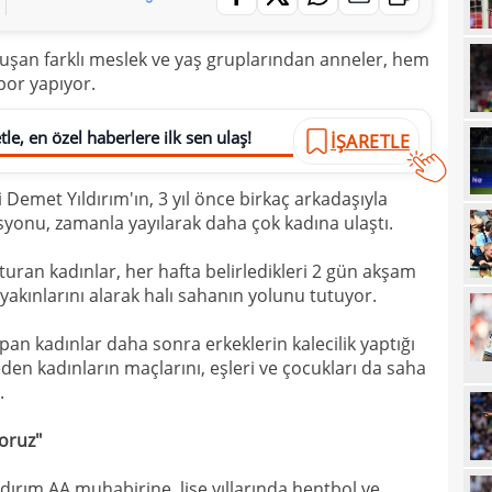
11
uluşan farklı meslek ve yaş gruplarından anneler, hem
11
sebe
or yapıyor.
11
Höjb
10
le, en özel haberlere ilk sen ulaş!
yanı
İŞARETLE
10
soru
Demet Yıldırım'ın, 3 yıl önce birkaç arkadaşıyla
10
yıld
asyonu, zamanla yayılarak daha çok kadına ulaştı.
10
turan kadınlar, her hafta belirledikleri 2 gün akşam
10
 yakınlarını alarak halı sahanın yolunu tutuyor.
10
"Sen
an kadınlar daha sonra erkeklerin kalecilik yaptığı
10
n kadınların maçlarını, eşleri ve çocukları da saha
vazg
.
10
açı
yoruz"
09
09
rım AA muhabirine, lise yıllarında hentbol ve