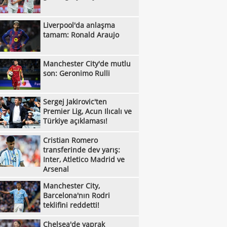
:33
Galatasaray'da transfer çıkmazının
Liverpool'da anlaşma
:29
bi: 'Osimhen'
Beşiktaş'a büyük indirim: Pierre-Emile
tamam: Ronald Araujo
:09
jerg
Leroy Sane'den Arabistan tekliflerine
:53
Manchester City'de mutlu
t
Alexander Nübel, Beşiktaş'ta kaleci
son: Geronimo Rulli
:50
nunu bitirdi!
Galatasaray transferde gaza bastı: Üç
:42
ız için hamle
İsmail Kartal: "O sezon bu sezon!"
Sergej Jakirovic'ten
Premier Lig, Acun Ilıcalı ve
:34
Fenerbahçe'den İsmail Yüksek kararı!
Türkiye açıklaması!
:19
Vincenzo Italiano'dan Vlahovic baskısı:
Cristian Romero
transferinde dev yarış:
:19
i bekliyorum"
Diego Simeone, Victor Osimhen'den
Inter, Atletico Madrid ve
:06
Arsenal
eçmiyor!
Hakan Çalhanoğlu'ndan geleceği için
Manchester City,
:00
klama
Galatasaray'dan Batrakov için yeni teklif!
Barcelona'nın Rodri
:37
teklifini reddetti!
Fenerbahçe'de kader adamı Talisca
:22
Fenerbahçe, Real Madrid ile anlaştı! Sıra
Chelsea'de yaprak