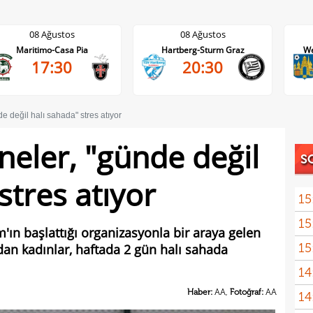
08 Ağustos
08 Ağustos
Hartberg-Sturm Graz
Westerlo-Union St.Gilloise
20:30
21:45
e değil halı sahada" stres atıyor
neler, "günde değil
S
stres atıyor
15
15
Bran
'ın başlattığı organizasyonla bir araya gelen
15
ndan kadınlar, haftada 2 gün halı sahada
kayb
14
Dar
Haber:
AA,
Fotoğraf:
AA
14
Dik'