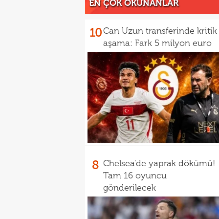
EN ÇOK OKUNANLAR
10
Can Uzun transferinde kritik
aşama: Fark 5 milyon euro
8
Chelsea'de yaprak dökümü!
Tam 16 oyuncu
gönderilecek