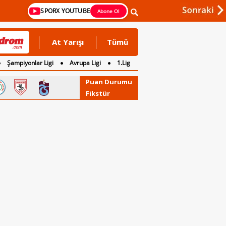
SPORX YOUTUBE
Abone Ol
At Yarışı
Tümü
Şampiyonlar Ligi
Avrupa Ligi
1.Lig
Puan Durumu
Fikstür