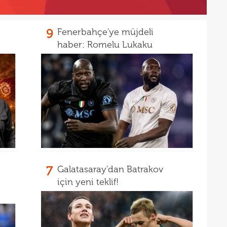
19
tekli
19
9
Fenerbahçe'ye müjdeli
18
Unit
haber: Romelu Lukaku
18
oyun
İsve
7
Galatasaray'dan Batrakov
için yeni teklif!