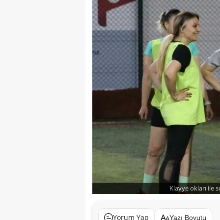
Klavye okları ile 
Yorum Yap
Yazı Boyutu