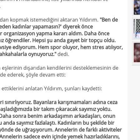
.
00
Endr
00
dan kopmak istemediğini aktaran Yıldırım.
"Ben de
Coşk
Neden kadınlar yapamasın?' diyerek önce
00
"Fib
ir organizasyon yapma kararı aldım. Daha önce
 öğrendiler. Hepsi şu anda gayet bir topçu oldu.
00
Arau
vsiye ediyorum. Hem spor oluyor, hem stres atılıyor,
00
kon
kahkahalarla oynuyoruz."
dedi.
00
kaldı
 eşlerinin dışarıdan kendilerini desteklemesinin de
00
de ederek, şöyle devam etti:
fina
23
tale
ettiklerini anlatan Yıldırım, şunları kaydetti:
23
bird
leri sınırlıyoruz. Bayanlara karışmamaları adına ceza
23
 başladığımızda bir takım çıkaracak sayımız yoktu.
k. Daha sonra benim arkadaşımın arkadaşları, onun
22
kattı
anda sayımız fazlalaştı. Kadınların bu şekilde bir
22
yönde de uğraşıyorum. Annelerin de farklı aktiviteler
anda
Annelerin sadece evin içinde yemek hazırladıklarını,
22