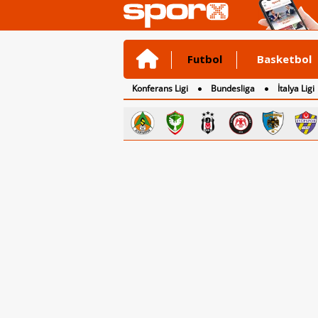
Futbol
Basketbol
Konferans Ligi
Bundesliga
İtalya Ligi
2. Lig
3. Lig