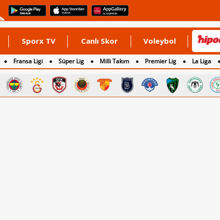
Sporx TV
Canlı Skor
Voleybol
Fransa Ligi
Süper Lig
Milli Takım
Premier Lig
La Liga