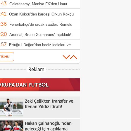
:43
şlarında rekor!
Galatasaray, Manisa FK'den Umut
:41
m'i kadrosuna kattı
Ozan Kökçü'den kardeşi Orkun Kökçü
:36
 açıklama!
Fenerbahçe'de sıcak saatler: Romelu
:20
aku
Arsenal, Bruno Guimaraes'i açıkladı!
:57
Ertuğrul Doğan'dan haciz iddiaları ve
:29
h açıklaması
Vangelis Pavlidis transfer kararını
:08
nda verdi!
Galatasaray'dan Osimhen'in takım
Reklam
:56
daşına teklif hazırlığı!
Zeki Çelik'ten transfer ve Kenan Yıldız
VRUPA'DAN FUTBOL
:39
ı!
Fenerbahçe'de Semedo takımdan
:17
abilir! İşte nedeni
Beşiktaş'ta Felix Uduokhai'ye sürpriz
Zeki Çelik'ten transfer ve
:15
!
Kenan Yıldız itirafı!
Can Uzun transferinde kritik aşama: Fark
:02
lyon euro
Milli sporcu İlke Özyüksel Mihrioğlu,
Hakan Çalhanoğlu'ndan
:56
pa şampiyonu oldu
Trabzonspor'dan Parrott hamlesi
geleceği için açıklama