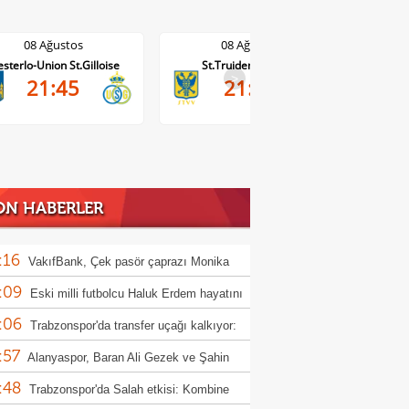
08 Ağustos
08 Ağustos
St.Truiden-Lommel
Standard Liege-Cercle Brugge
Wo
>
21:45
19:15
ON HABERLER
:16
VakıfBank, Çek pasör çaprazı Monika
:09
cuska'yı transfer etti
Eski milli futbolcu Haluk Erdem hayatını
:06
etti
Trabzonspor'da transfer uçağı kalkıyor:
:57
win Nunez
Alanyaspor, Baran Ali Gezek ve Şahin
:48
i kadrosuna kattı
Trabzonspor'da Salah etkisi: Kombine