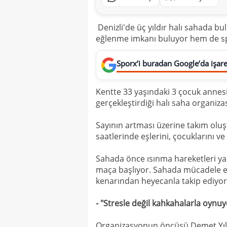
Denizli'de üç yıldır halı sahada b
eğlenme imkanı buluyor hem de sp
Sporx’i buradan Google’da işaret
Kentte 33 yaşındaki 3 çocuk annesi 
gerçekleştirdiği halı saha organiz
Sayının artması üzerine takım oluş
saatlerinde eşlerini, çocuklarını ve
Sahada önce ısınma hareketleri yap
maça başlıyor. Sahada mücadele ede
kenarından heyecanla takip ediyor
- "Stresle değil kahkahalarla oynu
Organizasyonun öncüsü Demet Yıldı