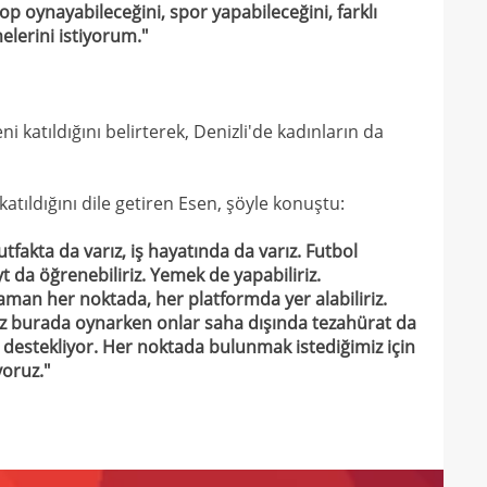
top oynayabileceğini, spor yapabileceğini, farklı
melerini istiyorum."
21
21
Luk
21
i katıldığını belirterek, Denizli'de kadınların da
21
Rulli
20
Şamp
atıldığını dile getiren Esen, şöyle konuştu:
20
fakta da varız, iş hayatında da varız. Futbol
20
Ilıc
da öğrenebiliriz. Yemek de yapabiliriz.
zaman her noktada, her platformda yer alabiliriz.
20
Biz burada oynarken onlar saha dışında tezahürat da
19
 destekliyor. Her noktada bulunmak istediğimiz için
yoruz."
19
Inte
19
kattı
19
Süe