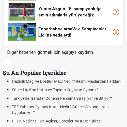
Yunus Akgün: "5. şampiyonluğa
emin adımlarla yürüyeceğiz"
Fenerbahçe arsaVev, Şampiyonlar
Ligi'ne veda etti!
Diğer haberleri görmek için aşağıya kaydırın.
Şu An Popüler İçerikler
ir? Resmî Maçlardan Farkları
Puan Durumunda AG, OM ve Diğer Kıs
aç Maç Oynanır?
Skor Ne Demek? Sporda Skor ve Sonu
an Başlıyor ve Bitiyor?
Futbol Nasıl Oynanır? Temel Futbol Ku
 Güncel Sezonda Nasıl
Deplasman Golü Kuralı Nedir? Hangi
Uygulanıyor?
i ve Karar Süreci
DGS Sonuçları Ne Zaman Açıklanaca
Tarihini Duyurdu