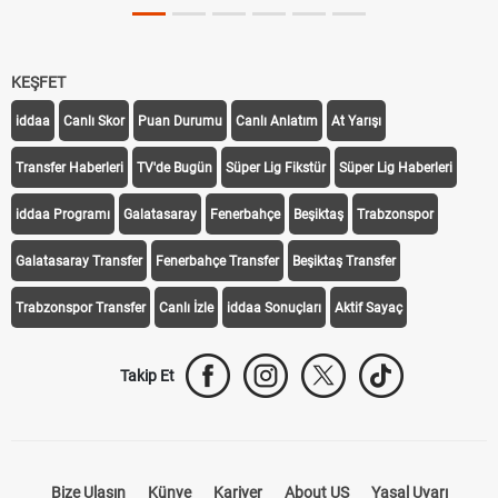
KEŞFET
iddaa
Canlı Skor
Puan Durumu
Canlı Anlatım
At Yarışı
Transfer Haberleri
TV'de Bugün
Süper Lig Fikstür
Süper Lig Haberleri
iddaa Programı
Galatasaray
Fenerbahçe
Beşiktaş
Trabzonspor
Galatasaray Transfer
Fenerbahçe Transfer
Beşiktaş Transfer
Trabzonspor Transfer
Canlı İzle
iddaa Sonuçları
Aktif Sayaç
Takip Et