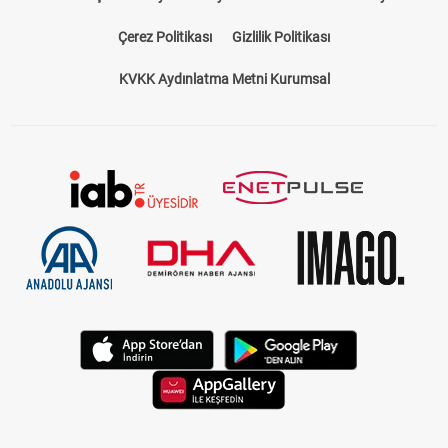
Bize Ulaşın
Künye
Kariyer
About US
Yasal Uyarı
Çerez Politikası
Gizlilik Politikası
KVKK Aydınlatma Metni Kurumsal