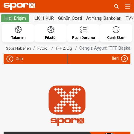
İLK11 KUR
Günün Özeti
At Yarışı Bankoları
TV'
Hızlı Erişim
Takımım
Fikstür
Puan Durumu
Canlı Skor
Cengiz Aygün: "TFF Başkanı
Spor Haberleri
Futbol
TFF 2. Lig
İleri
Geri