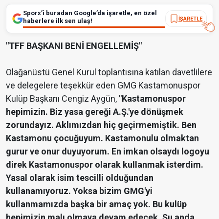
Sporx’i buradan Google’da işaretle, en özel
İŞARETLE
haberlere ilk sen ulaş!
"TFF BAŞKANI BENİ ENGELLEMİŞ"
Olağanüstü Genel Kurul toplantısına katılan davetlilere
ve delegelere teşekkür eden GMG Kastamonuspor
Kulüp Başkanı Cengiz Aygün,
"Kastamonuspor
hepimizin. Biz yasa gereği A.Ş.'ye dönüşmek
zorundayız. Aklımızdan hiç geçirmemiştik. Ben
Kastamonu çocuğuyum. Kastamonulu olmaktan
gurur ve onur duyuyorum. En imkan olsaydı logoyu
direk Kastamonuspor olarak kullanmak isterdim.
Yasal olarak isim tescilli olduğundan
kullanamıyoruz. Yoksa bizim GMG'yi
kullanmamızda başka bir amaç yok. Bu kulüp
hepimizin malı olmaya devam edecek. Şu anda