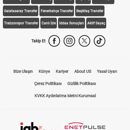
iddaa Programı
Galatasaray
Fenerbahçe
Beşiktaş
Trabzonspor
Galatasaray Transfer
Fenerbahçe Transfer
Beşiktaş Transfer
Trabzonspor Transfer
Canlı İzle
iddaa Sonuçları
Aktif Sayaç
Takip Et
Bize Ulaşın
Künye
Kariyer
About US
Yasal Uyarı
Çerez Politikası
Gizlilik Politikası
KVKK Aydınlatma Metni Kurumsal