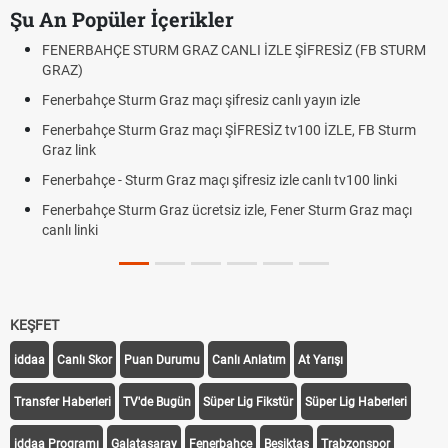
Şu An Popüler İçerikler
FRESİZ (FB STURM
Fındık Fiyatı Açıklandı mı? 2026 TMO Fındık Alım 
Oldu mu?
yın izle
Altın Yükselecek mi, Yükselir mi? Altın Fiyatları 
Beklentiler
0 İZLE, FB Sturm
12. Yargı Paketi Resmî Gazete'de Yayımlandı m
Dakika Gelişmeleri
nlı tv100 linki
Fenerbahçe - Sturm Graz Maçı Ne Zaman? Şamp
 Sturm Graz maçı
Rövanşı Saat Kaçta, Hangi Kanalda?
Trabzonspor Avrupa Maçı Ne Zaman? UEFA Avru
Off Tarihi Belli Oldu
KEŞFET
iddaa
Canlı Skor
Puan Durumu
Canlı Anlatım
At Yarışı
Transfer Haberleri
TV'de Bugün
Süper Lig Fikstür
Süper Lig Haberleri