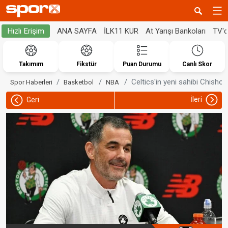
ANA SAYFA
İLK11 KUR
At Yarışı Bankoları
TV'
Hızlı Erişim
Takımım
Fikstür
Puan Durumu
Canlı Skor
Celtics'in yeni sahibi Chisho
Spor Haberleri
Basketbol
NBA
İleri
Geri