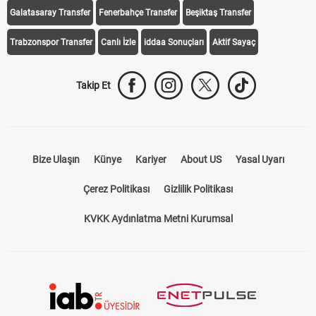
Galatasaray Transfer
Fenerbahçe Transfer
Beşiktaş Transfer
Trabzonspor Transfer
Canlı İzle
iddaa Sonuçları
Aktif Sayaç
Takip Et
Bize Ulaşın
Künye
Kariyer
About US
Yasal Uyarı
Çerez Politikası
Gizlilik Politikası
KVKK Aydınlatma Metni Kurumsal