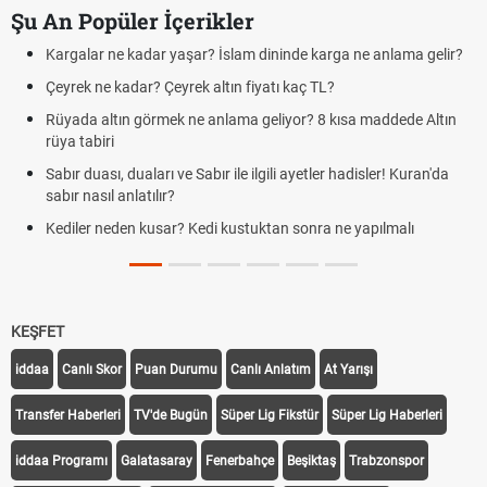
Şu An Popüler İçerikler
 İslam dininde karga ne anlama gelir?
Futbolda ofsayt nedir? Ofsay
ltın fiyatı kaç TL?
Kravat nasıl bağlanır? En 
anlama geliyor? 8 kısa maddede Altın
Cemre düştü mü? Kış cemre
demek
ır ile ilgili ayetler hadisler! Kuran'da
Rüyada kedi görmek en anlam
Evde çilek reçeli nasıl yapılır
i kustuktan sonra ne yapılmalı
tarifi
KEŞFET
iddaa
Canlı Skor
Puan Durumu
Canlı Anlatım
At Yarışı
Transfer Haberleri
TV'de Bugün
Süper Lig Fikstür
Süper Lig Haberleri
iddaa Programı
Galatasaray
Fenerbahçe
Beşiktaş
Trabzonspor