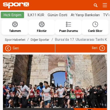
İLK11 KUR
Günün Özeti
At Yarışı Bankoları
TV'
Hızlı Erişim
Takımım
Fikstür
Puan Durumu
Canlı Skor
Bursa'da 17. Uluslararası Tarihi Ke
Spor Haberleri
Diğer Sporlar
İleri
Geri