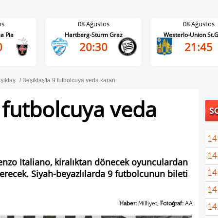
08 Ağustos
08 Ağustos
Hartberg-Sturm Graz
Westerlo-Union St.Gilloise
20:30
21:45
şiktaş
Beşiktaş'ta 9 futbolcuya veda kararı
9 futbolcuya veda
S
14
14
komb
enzo Italiano, kiralıktan dönecek oyunculardan
14
erecek. Siyah-beyazlılarda 9 futbolcunun bileti
Erde
14
için
Haber:
Milliyet,
Fotoğraf:
AA
14
Luk