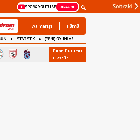
SPORX YOUTUBE
Abone Ol
At Yarışı
Tümü
GÜN
İSTATİSTİK
(YENİ) OYUNLAR
Puan Durumu
Fikstür