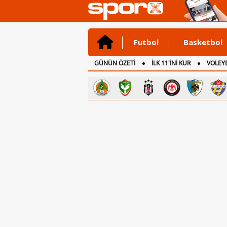
Futbol
Basketbol
GÜNÜN ÖZETİ
İLK 11'İNİ KUR
VOLEYB
CANLI ANLATIM
İNGİLTERE