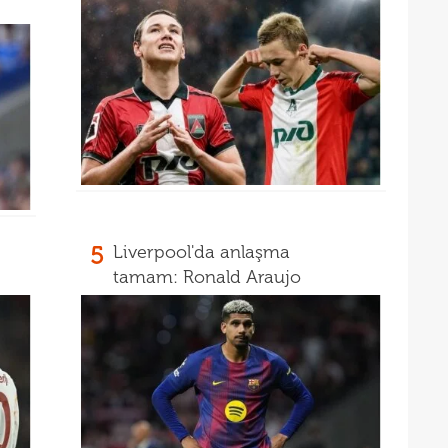
18
oyun
18
İsve
18
17
5
Liverpool'da anlaşma
tamam: Ronald Araujo