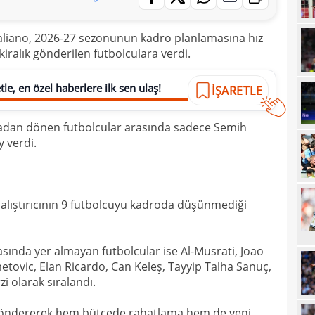
10
yanı
Italiano, 2026-27 sezonunun kadro planlamasına hız
10
soru
kiralık gönderilen futbolculara verdi.
10
yıld
10
le, en özel haberlere ilk sen ulaş!
İŞARETLE
10
radan dönen futbolcular arasında sadece Semih
10
"Sen
 verdi.
10
vazg
10
açı
 çalıştırıcının 9 futbolcuyu kadroda düşünmediği
09
09
asında yer almayan futbolcular ise Al-Musrati, Joao
00
Endr
tovic, Elan Ricardo, Can Keleş, Tayyip Talha Sanuç,
 olarak sıralandı.
00
Coşk
00
"Fib
 göndererek hem bütçede rahatlama hem de yeni