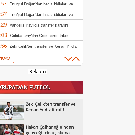
:57
Ertuğrul Doğan'dan haciz iddiaları ve
:57
h açıklaması
Ertuğrul Doğan'dan haciz iddiaları ve
:29
h açıklaması
Vangelis Pavlidis transfer kararını
:08
nda verdi!
Galatasaray'dan Osimhen'in takım
:56
daşına teklif hazırlığı!
Zeki Çelik'ten transfer ve Kenan Yıldız
:39
ı!
Fenerbahçe'de Semedo takımdan
:17
abilir! İşte nedeni
Beşiktaş'ta Felix Uduokhai'ye sürpriz
Reklam
:15
!
Can Uzun transferinde kritik aşama: Fark
VRUPA'DAN FUTBOL
:02
lyon euro
Milli sporcu İlke Özyüksel Mihrioğlu,
:56
pa şampiyonu oldu
Trabzonspor'dan Parrott hamlesi
Zeki Çelik'ten transfer ve
:33
Kenan Yıldız itirafı!
Galatasaray'da transfer çıkmazının
:29
bi: 'Osimhen'
Beşiktaş'a büyük indirim: Pierre-Emile
Hakan Çalhanoğlu'ndan
:09
jerg
Leroy Sane'den Arabistan tekliflerine
geleceği için açıklama