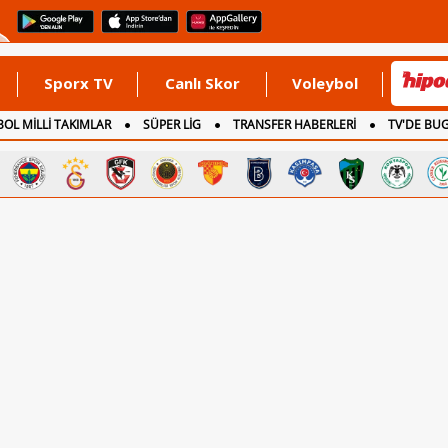
Sporx TV
Canlı Skor
Voleybol
OL MİLLİ TAKIMLAR
SÜPER LİG
TRANSFER HABERLERİ
TV'DE BU