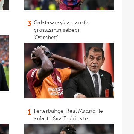
3
Galatasaray'da transfer
çıkmazının sebebi:
'Osimhen'
1
Fenerbahçe, Real Madrid ile
anlaştı! Sıra Endrick'te!