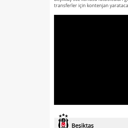
transferler için kontenjan yarataca
Beşiktaş