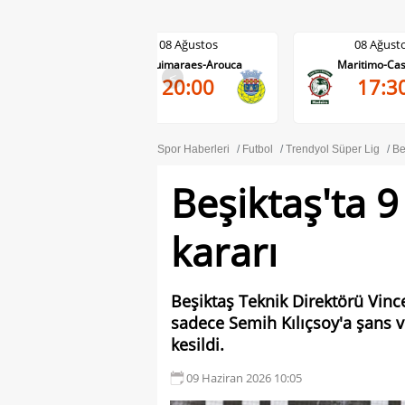
08 Ağustos
08 Ağustos
V. Guimaraes-Arouca
Maritimo-Casa Pia
<
20:00
17:30
Spor Haberleri
Futbol
Trendyol Süper Lig
Be
Beşiktaş'ta 
kararı
Beşiktaş Teknik Direktörü Vinc
sadece Semih Kılıçsoy'a şans v
kesildi.
09 Haziran 2026 10:05