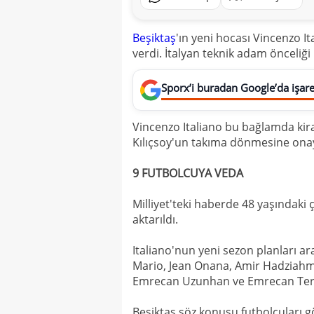
Beşiktaş
'ın yeni hocası Vincenzo 
verdi. İtalyan teknik adam önceliği 
Sporx’i buradan Google’da işaret
Vincenzo Italiano bu bağlamda ki
Kılıçsoy'un takıma dönmesine onay
9 FUTBOLCUYA VEDA
Milliyet'teki haberde 48 yaşındaki
aktarıldı.
Italiano'nun yeni sezon planları ar
Mario, Jean Onana, Amir Hadziahme
Emrecan Uzunhan ve Emrecan Terzi
Beşiktaş söz konusu futbolcuları