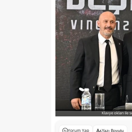
Klavye okları ile 
Yorum Yap
Yazı Boyutu