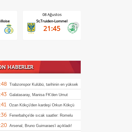
08 Ağustos
08 Ağustos
St.Truiden-Lommel
Standard Liege-Cercle Brugge
Wo
>
21:45
19:15
ON HABERLER
:48
Trabzonspor Kulübü, tarihinin en yüksek
:43
ine satışını yaptı!
Galatasaray, Manisa FK'den Umut
:41
m'i kadrosuna kattı
Ozan Kökçü'den kardeşi Orkun Kökçü
:36
 açıklama!
Fenerbahçe'de sıcak saatler: Romelu
:20
aku
Arsenal, Bruno Guimaraes'i açıkladı!