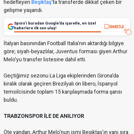
hedefleyen
Beşiktaş
'ta transferde dikkat çeken bir
gelişme yaşandı.
Sporx’i buradan Google’da işaretle, en özel
İŞARETLE
haberlere ilk sen ulaş!
İtalyan basınından Football Italia'nın aktardığı bilgiye
göre; siyah-beyazlılar, Juventus forması giyen Arthur
Melo'yu transfer listesine dahil etti.
Geçtiğimiz sezonu La Liga ekiplerinden Girona'da
kiralık olarak geçiren Brezilyalı ön libero, İspanyol
temsilcisinde toplam 15 karşılaşmada forma şansı
buldu.
TRABZONSPOR İLE DE ANILIYOR
Öte yandan, Arthur Melo'nun ismi Beşiktaş'ın yanı sıra