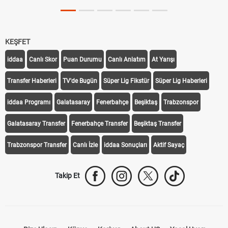
KEŞFET
iddaa
Canlı Skor
Puan Durumu
Canlı Anlatım
At Yarışı
Transfer Haberleri
TV'de Bugün
Süper Lig Fikstür
Süper Lig Haberleri
iddaa Programı
Galatasaray
Fenerbahçe
Beşiktaş
Trabzonspor
Galatasaray Transfer
Fenerbahçe Transfer
Beşiktaş Transfer
Trabzonspor Transfer
Canlı İzle
iddaa Sonuçları
Aktif Sayaç
Takip Et