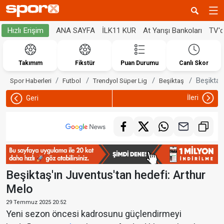
ANA SAYFA
İLK11 KUR
At Yarışı Bankoları
TV'
Hızlı Erişim
Takımım
Fikstür
Puan Durumu
Canlı Skor
Beşiktaş
Spor Haberleri
Futbol
Trendyol Süper Lig
Beşiktaş
İleri
Geri
Beşiktaş'ın Juventus'tan hedefi: Arthur
Melo
29 Temmuz 2025 20:52
Yeni sezon öncesi kadrosunu güçlendirmeyi