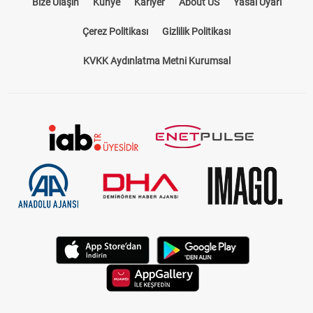
Bize Ulaşın
Künye
Kariyer
About US
Yasal Uyarı
Çerez Politikası
Gizlilik Politikası
KVKK Aydınlatma Metni Kurumsal