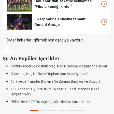
Boluspor'dan sakatlık açıklaması:
"Fibula kemiği kırıldı"
Liverpool'da anlaşma tamam:
Ronald Araujo
Diğer haberleri görmek için aşağıya kaydırın.
Şu An Popüler İçerikler
rı
Puan Durumunda AG, OM ve Diğer Kısaltmalar Ne Anlama Gelir?
Skor Ne Demek? Sporda Skor ve Sonuç Kavramları
Futbol Nasıl Oynanır? Temel Futbol Kuralları
Deplasman Golü Kuralı Nedir? Hangi Organizasyonlarda
Uygulanıyor?
DGS Sonuçları Ne Zaman Açıklanacak 2026? ÖSYM Sonuç
Tarihini Duyurdu