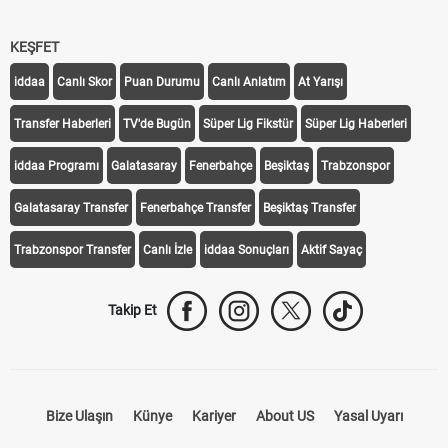
KEŞFET
iddaa
Canlı Skor
Puan Durumu
Canlı Anlatım
At Yarışı
Transfer Haberleri
TV'de Bugün
Süper Lig Fikstür
Süper Lig Haberleri
iddaa Programı
Galatasaray
Fenerbahçe
Beşiktaş
Trabzonspor
Galatasaray Transfer
Fenerbahçe Transfer
Beşiktaş Transfer
Trabzonspor Transfer
Canlı İzle
iddaa Sonuçları
Aktif Sayaç
Takip Et
Bize Ulaşın
Künye
Kariyer
About US
Yasal Uyarı