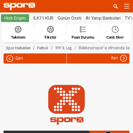
İLK11 KUR
Günün Özeti
At Yarışı Bankoları
TV'
Hızlı Erişim
Takımım
Fikstür
Puan Durumu
Canlı Skor
Balıkesirspor'a idmanda tara
Spor Haberleri
Futbol
TFF 3. Lig
İleri
Geri