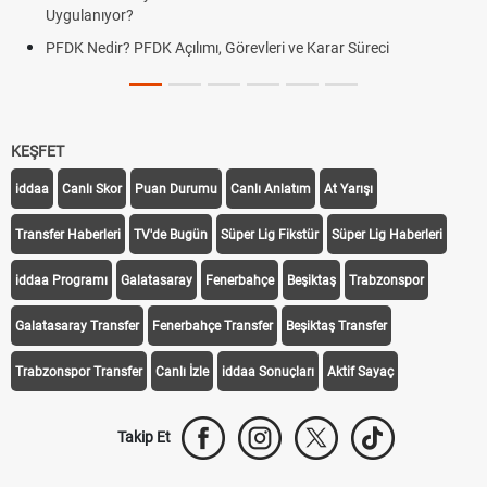
Uygulanıyor?
PFDK Nedir? PFDK Açılımı, Görevleri ve Karar Süreci
KEŞFET
iddaa
Canlı Skor
Puan Durumu
Canlı Anlatım
At Yarışı
Transfer Haberleri
TV'de Bugün
Süper Lig Fikstür
Süper Lig Haberleri
iddaa Programı
Galatasaray
Fenerbahçe
Beşiktaş
Trabzonspor
Galatasaray Transfer
Fenerbahçe Transfer
Beşiktaş Transfer
Trabzonspor Transfer
Canlı İzle
iddaa Sonuçları
Aktif Sayaç
Takip Et