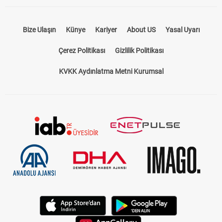
Bize Ulaşın
Künye
Kariyer
About US
Yasal Uyarı
Çerez Politikası
Gizlilik Politikası
KVKK Aydınlatma Metni Kurumsal