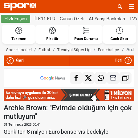
İLK11 KUR
Günün Özeti
At Yarışı Bankoları
TV'
Hızlı Erişim
Takımım
Fikstür
Puan Durumu
Canlı Skor
Archi
Spor Haberleri
Futbol
Trendyol Süper Lig
Fenerbahçe
İleri
Geri
Archie Brown: "Evimde olduğum için çok
mutluyum"
31 Temmuz 2025 00:41
Genk'ten 8 milyon Euro bonservis bedeliyle