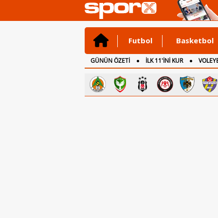
Futbol
Basketbol
GÜNÜN ÖZETİ
İLK 11'İNİ KUR
VOLEYB
CANLI ANLATIM
İNGİLTERE