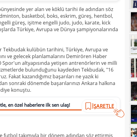
14
Erde
ünyesinde yer alan ve köklü tarihi ile adından söz
dminton, basketbol, boks, eskrim, güreş, hentbol,
14
için
elli güreş, işitme engelli judo, judo, karate, kick
14
Luk
ranşlarda Türkiye, Avrupa ve Dünya şampiyonalarında
13
13
Tekbudak kulübün tarihini, Türkiye, Avrupa ve
Sala
arını ve gelecek planlamalarını Demirören Haber
13
sonu
 Spor'un altyapısında yetişen antrenörlerin ve milli
hizmetlerde bulunduğunu kaydeden Tekbudak, "16
12
arka
z. Fakat kazandığımız başarıları ne yazık ki
12
itiraf
n sonraki dönemde başarılarınızı Ankara halkına
" diye konuştu.
12
ayrıl
12
talip
le, en özel haberlere ilk sen ulaş!
İŞARETLE
12
5 mi
11
Avru
11
e futbol takımıyla bir dönem adından söz ettirmiş