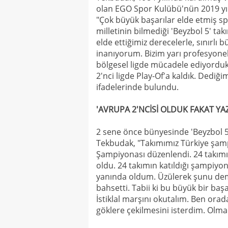
olan EGO Spor Kulübü'nün 2019 yı
"Çok büyük başarılar elde etmiş sp
milletinin bilmediği 'Beyzbol 5' t
elde ettiğimiz derecelerle, sınırl
inanıyorum. Bizim yarı profesyonel
bölgesel ligde mücadele ediyorduk. 
2'nci ligde Play-Of'a kaldık. Dediği
ifadelerinde bulundu.
'AVRUPA 2'NCİSİ OLDUK FAKAT YA
2 sene önce bünyesinde 'Beyzbol 5'
Tekbudak, "Takımımız Türkiye şamp
Şampiyonası düzenlendi. 24 takımın
oldu. 24 takımın katıldığı şampiyo
yanında oldum. Üzülerek şunu deme
bahsetti. Tabii ki bu büyük bir baş
İstiklal marşını okutalım. Ben ora
göklere çekilmesini isterdim. Olma