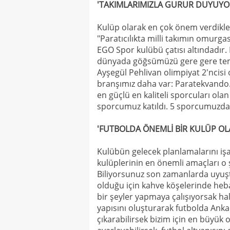
'TAKIMLARIMIZLA GURUR DUYUY
Kulüp olarak en çok önem verdikl
"Paratıcılıkta milli takımın omur
EGO Spor kulübü çatısı altındadır.
dünyada göğsümüzü gere gere tems
Ayşegül Pehlivan olimpiyat 2'nci
branşımız daha var: Paratekvando
en güçlü en kaliteli sporcuları ola
sporcumuz katıldı. 5 sporcumuzda
'FUTBOLDA ÖNEMLİ BİR KULÜP OL
Kulübün gelecek planlamalarını iş
kulüplerinin en önemli amaçları o 
Biliyorsunuz son zamanlarda uyuşt
olduğu için kahve köşelerinde heba 
bir şeyler yapmaya çalışıyorsak hal
yapısını oluşturarak futbolda Anka
çıkarabilirsek bizim için en büyü