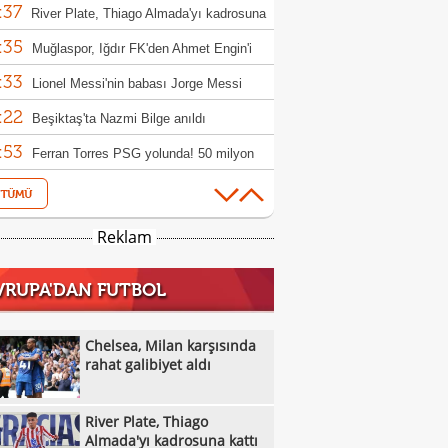
:37
River Plate, Thiago Almada'yı kadrosuna
:35
Muğlaspor, Iğdır FK'den Ahmet Engin'i
:33
fer etti
Lionel Messi'nin babası Jorge Messi
:22
tını kaybetti
Beşiktaş'ta Nazmi Bilge anıldı
:53
Ferran Torres PSG yolunda! 50 milyon
:53
luk transfer
Berkan Kutlu Konyaspor'a veda etti!
:38
Salah'a Araklı'da arazi teklifi: O anlar ilgi
Reklam
:16
ü
VakıfBank, Çek pasör çaprazı Monika
VRUPA'DAN FUTBOL
:09
cuska'yı transfer etti
Eski milli futbolcu Haluk Erdem hayatını
:06
etti
Trabzonspor'da transfer uçağı kalkıyor:
Chelsea, Milan karşısında
:57
win Nunez
rahat galibiyet aldı
Alanyaspor, Baran Ali Gezek ve Şahin
:48
i kadrosuna kattı
Trabzonspor'da Salah etkisi: Kombine
River Plate, Thiago
:43
şlarında rekor!
Galatasaray, Manisa FK'den Umut
Almada'yı kadrosuna kattı