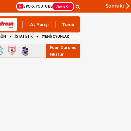
SPORX YOUTUBE
Abone Ol
At Yarışı
Tümü
GÜN
İSTATİSTİK
(YENİ) OYUNLAR
Puan Durumu
Fikstür