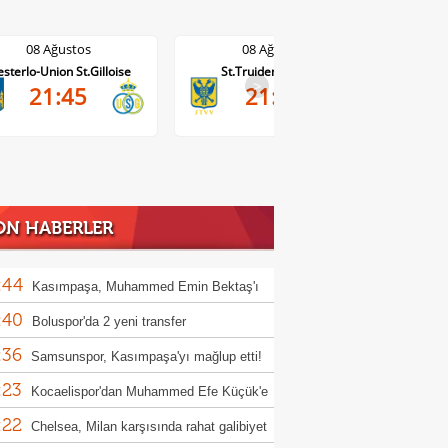
08 Ağustos
08 Ağustos
St.Truiden-Lommel
Standard Liege-Cercle Brugge
Wo
>
21:45
19:15
ON HABERLER
:44
Kasımpaşa, Muhammed Emin Bektaş'ı
:40
ladı!
Boluspor'da 2 yeni transfer
:36
Samsunspor, Kasımpaşa'yı mağlup etti!
:23
Kocaelispor'dan Muhammed Efe Küçük'e
:22
llık imza
Chelsea, Milan karşısında rahat galibiyet