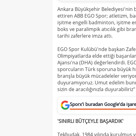
Ankara Büyükşehir Belediyesi'nin b
ettiren ABB EGO Spor; atletizm, ba
işitme engelli badminton, işitme eng
boks ve paralimpik atıcılık gibi b
tarihi zaferlere imza attı.
EGO Spor Kulübü'nde başkan Zafer 
Olimpiyatlarda elde ettiği başarıl
Ajansı'na (DHA) değerlendirdi. EGO
sporcuların Türk sporuna büyük 
branşla büyük mücadeleler veriyoru
duyuramıyoruz. Umut edelim bunda
sizin de aracılığınızla duyurabiliriz
Sporx’i buradan Google’da işaret
'SINIRLI BÜTÇEYLE BAŞARDIK'
Tekbudak, 1984 yılında kurulmuş v