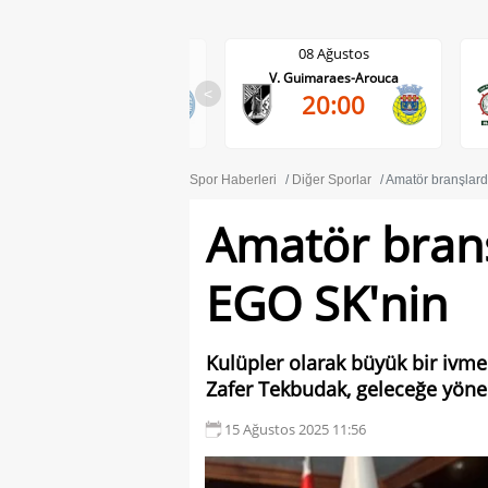
08 Ağustos
08 Ağustos
V. Guimaraes-Arouca
Maritimo-Casa Pia
0-0
<
20:00
39'
Spor Haberleri
Diğer Sporlar
Amatör branşlard
Amatör branş
EGO SK'nin
Kulüpler olarak büyük bir ivm
Zafer Tekbudak, geleceğe yönel
15 Ağustos 2025 11:56