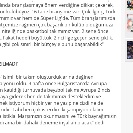
lında branşlaşmaya önem verdiğine dikkat çekerek,
11
sebe
or kulübüyüz. 16 tane branşımız var. Çok ilginç, Türk
akımımız var hem de Süper Lig'de. Tüm branşlarımızda
11
Höjb
ı bütçemize rağmen çok başarılı bir kulüp olduğumuza
10
yanı
 niteliğinde basketbol takımımız var. 2 sene önce
Fakat hedefi büyüttük, 2'nci lige geçen sene çıktık.
10
soru
m gibi çok sınırlı bir bütçeyle bunu başarabildik"
10
yıld
10
ZILMADI'
10
 isimli bir takım oluşturduklarına değinen
10
"Sen
iyonu oldu. 3 hafta önce Bulgaristan'da Avrupa
 katıldığı turnuvada beyzbol takımı Avrupa 2'ncisi
10
vazg
naya giderek ben de takımımızı destekledim ve
10
açı
k istiyorum hiçbir yer ne yazıp ne çizdi ne de
arıdır. Tabi ben çok isterdim ki şampiyon olalım.
09
da istiklal Marşımızın okunmasını ve Türk bayrağımızın
09
dı ama bir dahaki deneme inşallah olacak" dedi.
00
Endr