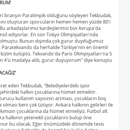
ORUM'
00
Coşk
eri branşın Paralimpik olduğunu söyleyen Tekbudak,
00
"Fib
gasını oluşturan sporcuların hemen hemen yüzde 80'i
 Bu arkadaşlarımız kardeşlerimiz bizi Avrupa'da
00
Arau
il ediyorlar. En son Tokyo Olimpiyatları'nda
00
si olmuştu. Bunun dışında çok gurur duyduğumuz
kon
. Paratekvando da herhalde Türkiye'nin en önemli
00
kaldı
n bizim kulüptü. Tekvando'da Paris Olimpiyatları'na 5
n 4'ü madalya aldı, gurur duyuyorum" diye konuştu
00
fina
23
tale
ACAĞIZ'
23
bird
aret eden Tekbudak, "Belediyelerdeki spor
23
şehirdeki halkın çocuklarına hizmet etmektir.
urucu kullanım sayısının artması, çocukların boş
22
kattı
olması beni çok üzüyor. Ankara halkının gelirleri ile
kımızın çocuklarına da hizmet etmeliyiz. Futbol alt
22
anda
ra halkının yetenekli çocuklarını bulup öne
22
k onur bu olacak. Eğer önümüzdeki dönemde tesis