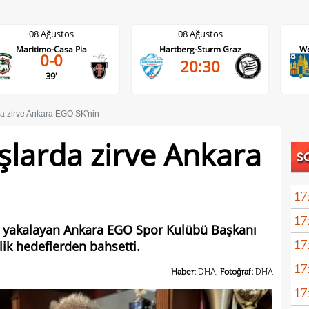
08 Ağustos
08 Ağustos
Hartberg-Sturm Graz
Westerlo-Union St.Gilloise
20:30
21:45
a zirve Ankara EGO SK'nin
larda zirve Ankara
S
17
17
açık
e yakalayan Ankara EGO Spor Kulübü Başkanı
17
ik hedeflerden bahsetti.
17
Haber:
DHA,
Fotoğraf:
DHA
17
5 yı