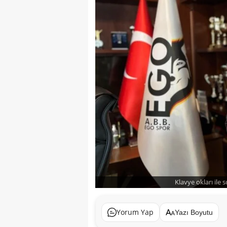
Klavye okları ile 
Yorum Yap
Yazı Boyutu