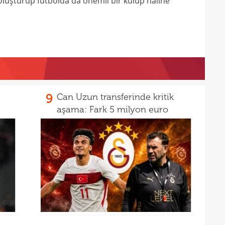
ı oluşturup futbolda da önemli bir kulüp haline
21
21
Luk
21
21
Rulli
Şamp
9
Can Uzun transferinde kritik
aşama: Fark 5 milyon euro