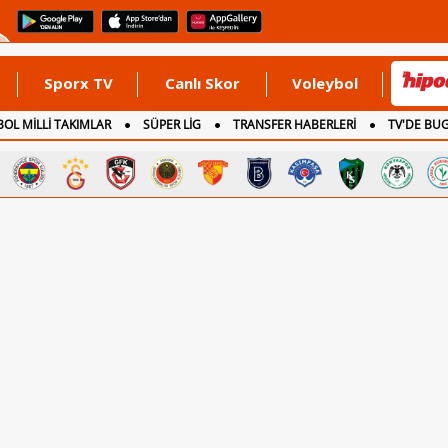
Sporx TV
Canlı Skor
Voleybol
OL MİLLİ TAKIMLAR
SÜPER LİG
TRANSFER HABERLERİ
TV'DE BU