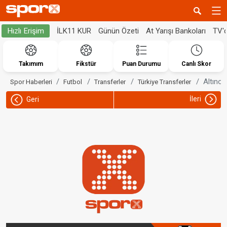
İLK11 KUR
Günün Özeti
At Yarışı Bankoları
TV'
Hızlı Erişim
Takımım
Fikstür
Puan Durumu
Canlı Skor
Altınord
Spor Haberleri
Futbol
Transferler
Türkiye Transferler
İleri
Geri