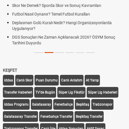
Skor Ne Demek? Sporda Skor ve Sonuç Kavramları
Futbol Nasıl Oynanır? Temel Futbol Kuralları
Deplasman Golü Kuralı Nedir? Hangi Organizasyonlarda
Uygulanıyor?
DGS Sonuçları Ne Zaman Açıklanacak 2026? ÖSYM Sonuç
Tarihini Duyurdu
KEŞFET
iddaa
Canlı Skor
Puan Durumu
Canlı Anlatım
At Yarışı
Transfer Haberleri
TV'de Bugün
Süper Lig Fikstür
Süper Lig Haberleri
iddaa Programı
Galatasaray
Fenerbahçe
Beşiktaş
Trabzonspor
Galatasaray Transfer
Fenerbahçe Transfer
Beşiktaş Transfer
Trabzonspor Transfer
Canlı İzle
iddaa Sonuçları
Aktif Sayaç