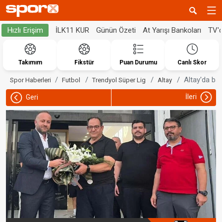
İLK11 KUR
Günün Özeti
At Yarışı Bankoları
TV'
Hızlı Erişim
Takımım
Fikstür
Puan Durumu
Canlı Skor
Altay'da baş
Spor Haberleri
Futbol
Trendyol Süper Lig
Altay
İleri
Geri