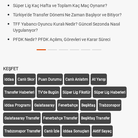
g Kaç Hafta ve Toplam Kaç Maç Oynanır?
Skor Ne Dem
e Transfer Dönemi Ne Zaman Başlıyor ve Bitiyor?
Futbol Nasıl
ncı Oyuncu Kuralı Nedir? Güncel Sezonda Nasıl
Deplasman G
yor?
Uygulanıyor
r? PFDK Açılımı, Görevleri ve Karar Süreci
DGS Sonuçl
Tarihini Duy
KEŞFET
iddaa
Canlı Skor
Puan Durumu
Canlı Anlatım
At Yarışı
Transfer Haberleri
TV'de Bugün
Süper Lig Fikstür
Süper Lig Haberleri
iddaa Programı
Galatasaray
Fenerbahçe
Beşiktaş
Trabzonspor
Galatasaray Transfer
Fenerbahçe Transfer
Beşiktaş Transfer
Trabzonspor Transfer
Canlı İzle
iddaa Sonuçları
Aktif Sayaç