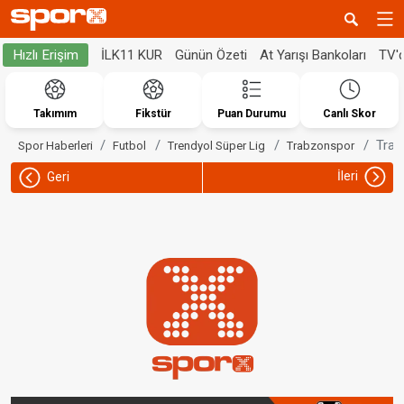
İLK11 KUR
Günün Özeti
At Yarışı Bankoları
TV'
Hızlı Erişim
Takımım
Fikstür
Puan Durumu
Canlı Skor
Trab
Spor Haberleri
Futbol
Trendyol Süper Lig
Trabzonspor
İleri
Geri