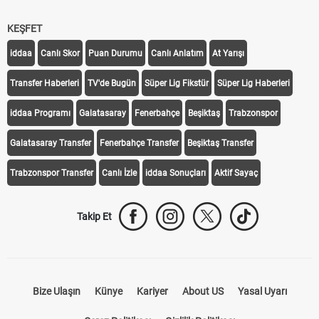
KEŞFET
iddaa
Canlı Skor
Puan Durumu
Canlı Anlatım
At Yarışı
Transfer Haberleri
TV'de Bugün
Süper Lig Fikstür
Süper Lig Haberleri
iddaa Programı
Galatasaray
Fenerbahçe
Beşiktaş
Trabzonspor
Galatasaray Transfer
Fenerbahçe Transfer
Beşiktaş Transfer
Trabzonspor Transfer
Canlı İzle
iddaa Sonuçları
Aktif Sayaç
Takip Et
Bize Ulaşın
Künye
Kariyer
About US
Yasal Uyarı