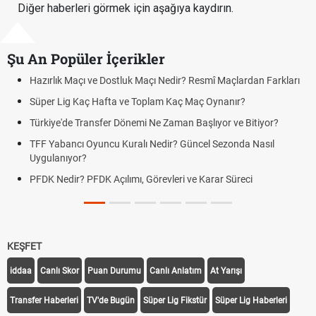
Diğer haberleri görmek için aşağıya kaydırın.
Şu An Popüler İçerikler
tluk Maçı Nedir? Resmî Maçlardan Farkları
Puan Durumunda AG, OM 
 ve Toplam Kaç Maç Oynanır?
Skor Ne Demek? Sporda 
Dönemi Ne Zaman Başlıyor ve Bitiyor?
Futbol Nasıl Oynanır? Te
uralı Nedir? Güncel Sezonda Nasıl
Deplasman Golü Kuralı 
Uygulanıyor?
ımı, Görevleri ve Karar Süreci
DGS Sonuçları Ne Zama
Tarihini Duyurdu
KEŞFET
iddaa
Canlı Skor
Puan Durumu
Canlı Anlatım
At Yarışı
Transfer Haberleri
TV'de Bugün
Süper Lig Fikstür
Süper Lig Haberleri