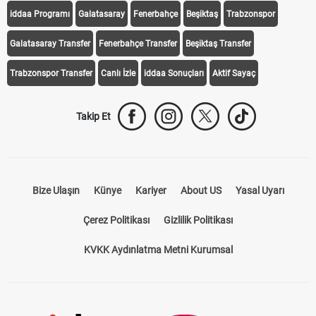
iddaa Programı
Galatasaray
Fenerbahçe
Beşiktaş
Trabzonspor
Galatasaray Transfer
Fenerbahçe Transfer
Beşiktaş Transfer
Trabzonspor Transfer
Canlı İzle
iddaa Sonuçları
Aktif Sayaç
Takip Et
Bize Ulaşın
Künye
Kariyer
About US
Yasal Uyarı
Çerez Politikası
Gizlilik Politikası
KVKK Aydınlatma Metni Kurumsal