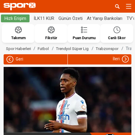
İLK11 KUR
Günün Özeti
At Yarışı Bankoları
TV'
Hızlı Erişim
Takımım
Fikstür
Puan Durumu
Canlı Skor
Trab
Spor Haberleri
Futbol
Trendyol Süper Lig
Trabzonspor
İleri
Geri