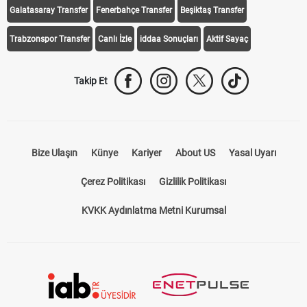
Galatasaray Transfer
Fenerbahçe Transfer
Beşiktaş Transfer
Trabzonspor Transfer
Canlı İzle
iddaa Sonuçları
Aktif Sayaç
Takip Et
Bize Ulaşın
Künye
Kariyer
About US
Yasal Uyarı
Çerez Politikası
Gizlilik Politikası
KVKK Aydınlatma Metni Kurumsal