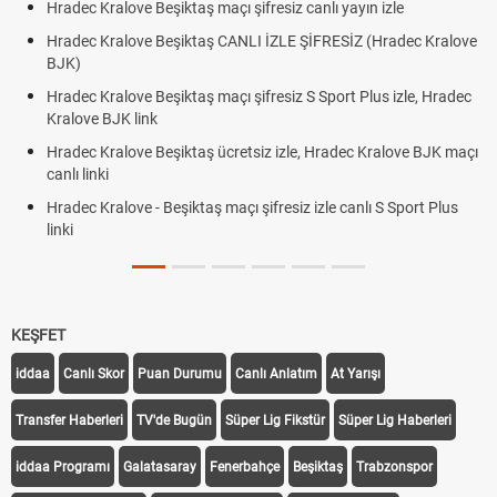
alove Beşiktaş maçı şifresiz canlı yayın izle
Hradec Kralov
ralove Beşiktaş CANLI İZLE ŞİFRESİZ (Hradec Kralove
Hradec Kralo
BJK link
alove Beşiktaş maçı şifresiz S Sport Plus izle, Hradec
Trivela Nedir
JK link
Röveşata Ned
alove Beşiktaş ücretsiz izle, Hradec Kralove BJK maçı
Plonjon Nedir
alove - Beşiktaş maçı şifresiz izle canlı S Sport Plus
KEŞFET
iddaa
Canlı Skor
Puan Durumu
Canlı Anlatım
At Yarışı
Transfer Haberleri
TV'de Bugün
Süper Lig Fikstür
Süper Lig Haberleri
iddaa Programı
Galatasaray
Fenerbahçe
Beşiktaş
Trabzonspor