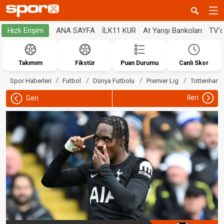
ANA SAYFA
İLK11 KUR
At Yarışı Bankoları
TV'
Hızlı Erişim
Takımım
Fikstür
Puan Durumu
Canlı Skor
Spor Haberleri
Futbol
Dünya Futbolu
Premier Lig
Tottenham
İleri
Geri