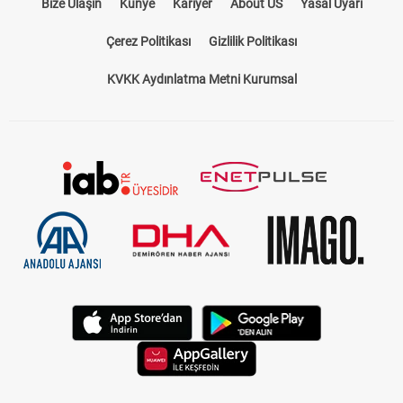
Bize Ulaşın
Künye
Kariyer
About US
Yasal Uyarı
Çerez Politikası
Gizlilik Politikası
KVKK Aydınlatma Metni Kurumsal