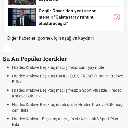
Özgür Önver'den yeni sezon
mesajı: "Galatasaray ruhunu
oluşturacağız"
Diğer haberleri görmek için aşağıya kaydırın.
Şu An Popüler İçerikler
Beşiktaş maçı şifresiz canlı yayın izle
Hradec Kralove - Be
 Beşiktaş CANLI İZLE ŞİFRESİZ (Hradec Kralove
Hradec Kralove Beş
BJK link
Beşiktaş maçı şifresiz S Sport Plus izle, Hradec
Trivela Nedir? Triv
nk
Röveşata Nedir? R
 Beşiktaş ücretsiz izle, Hradec Kralove BJK maçı
Plonjon Nedir? Kale
- Beşiktaş maçı şifresiz izle canlı S Sport Plus