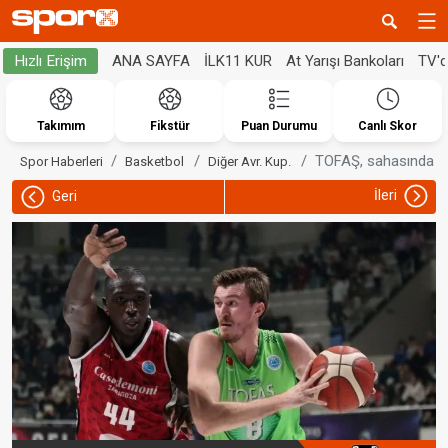
ANA SAYFA
İLK11 KUR
At Yarışı Bankoları
TV'
Hızlı Erişim
Takımım
Fikstür
Puan Durumu
Canlı Skor
TOFAŞ, sahasında ka
Spor Haberleri
Basketbol
Diğer Avr. Kup.
İleri
Geri