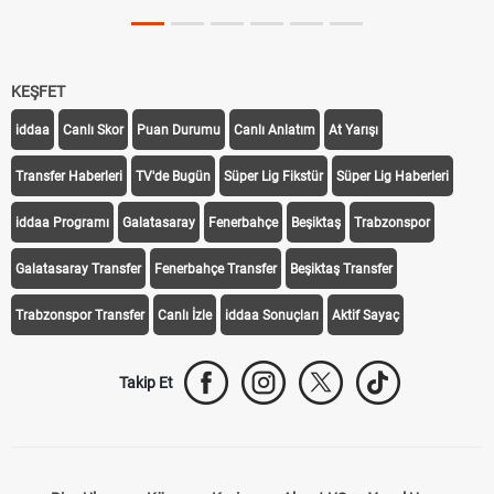
KEŞFET
iddaa
Canlı Skor
Puan Durumu
Canlı Anlatım
At Yarışı
Transfer Haberleri
TV'de Bugün
Süper Lig Fikstür
Süper Lig Haberleri
iddaa Programı
Galatasaray
Fenerbahçe
Beşiktaş
Trabzonspor
Galatasaray Transfer
Fenerbahçe Transfer
Beşiktaş Transfer
Trabzonspor Transfer
Canlı İzle
iddaa Sonuçları
Aktif Sayaç
Takip Et