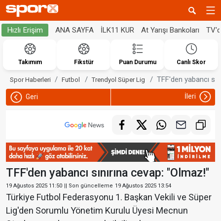
ANA SAYFA
İLK11 KUR
At Yarışı Bankoları
TV'
Hızlı Erişim
Takımım
Fikstür
Puan Durumu
Canlı Skor
TFF'den yabancı sın
Spor Haberleri
Futbol
Trendyol Süper Lig
İleri
Geri
TFF'den yabancı sınırına cevap: "Olmaz!"
19 Ağustos 2025 11:50
|| Son güncelleme
19 Ağustos 2025 13:54
Türkiye Futbol Federasyonu 1. Başkan Vekili ve Süper
Lig'den Sorumlu Yönetim Kurulu Üyesi Mecnun