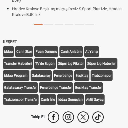
BJK)
Hradec Kralove Beşiktaş maçı şifresiz S Sport Plus izle, Hradec
Kralove BJK link
KEŞFET
iddaa
Canlı Skor
Puan Durumu
Canlı Anlatım
At Yarışı
Transfer Haberleri
TV'de Bugün
Süper Lig Fikstür
Süper Lig Haberleri
iddaa Programı
Galatasaray
Fenerbahçe
Beşiktaş
Trabzonspor
Galatasaray Transfer
Fenerbahçe Transfer
Beşiktaş Transfer
Trabzonspor Transfer
Canlı İzle
iddaa Sonuçları
Aktif Sayaç
Takip Et