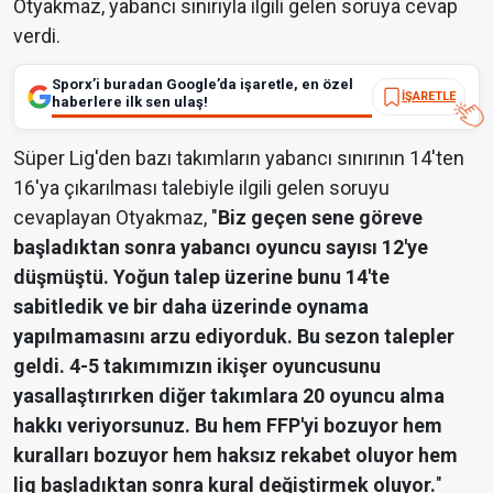
Otyakmaz, yabancı sınırıyla ilgili gelen soruya cevap
verdi.
Sporx’i buradan Google’da işaretle, en özel
İŞARETLE
haberlere ilk sen ulaş!
Süper Lig'den bazı takımların yabancı sınırının 14'ten
16'ya çıkarılması talebiyle ilgili gelen soruyu
cevaplayan Otyakmaz, "
Biz geçen sene göreve
başladıktan sonra yabancı oyuncu sayısı 12'ye
düşmüştü. Yoğun talep üzerine bunu 14'te
sabitledik ve bir daha üzerinde oynama
yapılmamasını arzu ediyorduk. Bu sezon talepler
geldi. 4-5 takımımızın ikişer oyuncusunu
yasallaştırırken diğer takımlara 20 oyuncu alma
hakkı veriyorsunuz. Bu hem FFP'yi bozuyor hem
kuralları bozuyor hem haksız rekabet oluyor hem
lig başladıktan sonra kural değiştirmek oluyor.
"