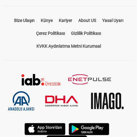
Bize Ulaşın
Künye
Kariyer
About US
Yasal Uyarı
Çerez Politikası
Gizlilik Politikası
KVKK Aydınlatma Metni Kurumsal