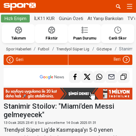
İLK11 KUR
Günün Özeti
At Yarışı Bankoları
TV'
Hızlı Erişim
Takımım
Fikstür
Puan Durumu
Canlı Skor
Stanimir
Spor Haberleri
Futbol
Trendyol Süper Lig
Göztepe
İleri
Geri
Stanimir Stoilov: "Miami'den Messi
gelmeyecek"
13 Ocak 2025 23:41
|| Son güncelleme
14 Ocak 2025 01:31
Trendyol Süper Lig'de Kasımpaşa'yı 5-0 yenen