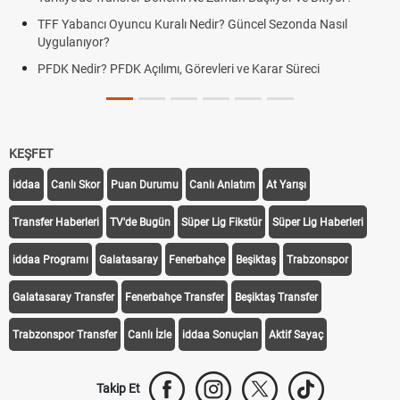
TFF Yabancı Oyuncu Kuralı Nedir? Güncel Sezonda Nasıl
Uygulanıyor?
PFDK Nedir? PFDK Açılımı, Görevleri ve Karar Süreci
KEŞFET
iddaa
Canlı Skor
Puan Durumu
Canlı Anlatım
At Yarışı
Transfer Haberleri
TV'de Bugün
Süper Lig Fikstür
Süper Lig Haberleri
iddaa Programı
Galatasaray
Fenerbahçe
Beşiktaş
Trabzonspor
Galatasaray Transfer
Fenerbahçe Transfer
Beşiktaş Transfer
Trabzonspor Transfer
Canlı İzle
iddaa Sonuçları
Aktif Sayaç
Takip Et