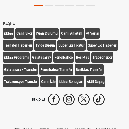
Tarihini Duyurdu
KEŞFET
iddaa
Canlı Skor
Puan Durumu
Canlı Anlatım
At Yarışı
Transfer Haberleri
TV'de Bugün
Süper Lig Fikstür
Süper Lig Haberleri
iddaa Programı
Galatasaray
Fenerbahçe
Beşiktaş
Trabzonspor
Galatasaray Transfer
Fenerbahçe Transfer
Beşiktaş Transfer
Trabzonspor Transfer
Canlı İzle
iddaa Sonuçları
Aktif Sayaç
Takip Et