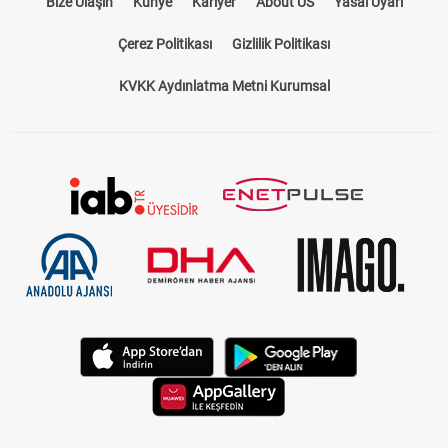
Bize Ulaşın
Künye
Kariyer
About US
Yasal Uyarı
Çerez Politikası
Gizlilik Politikası
KVKK Aydınlatma Metni Kurumsal