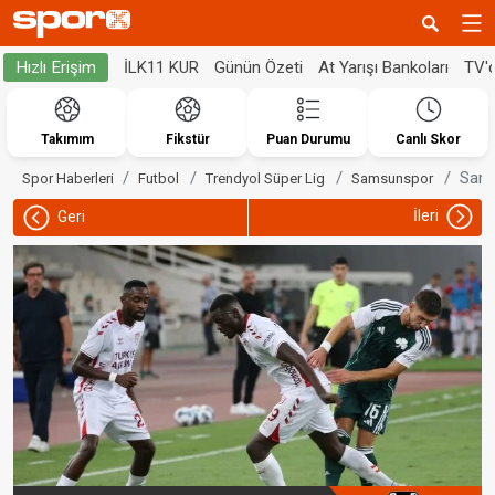
İLK11 KUR
Günün Özeti
At Yarışı Bankoları
TV'
Hızlı Erişim
Takımım
Fikstür
Puan Durumu
Canlı Skor
Samsu
Spor Haberleri
Futbol
Trendyol Süper Lig
Samsunspor
İleri
Geri