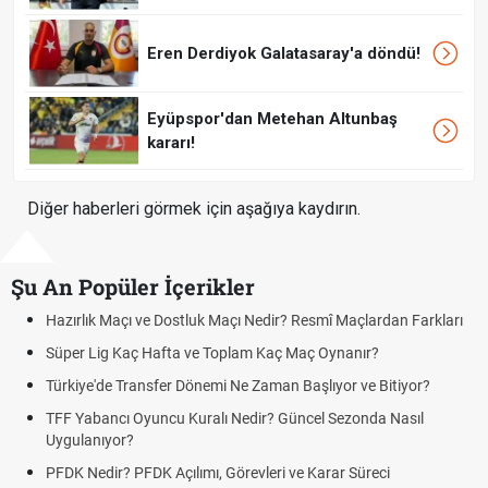
Eren Derdiyok Galatasaray'a döndü!
Eyüpspor'dan Metehan Altunbaş
kararı!
Diğer haberleri görmek için aşağıya kaydırın.
Şu An Popüler İçerikler
an Farkları
Puan Durumunda AG, OM ve Diğer Kısaltmalar Ne Anla
Skor Ne Demek? Sporda Skor ve Sonuç Kavramları
tiyor?
Futbol Nasıl Oynanır? Temel Futbol Kuralları
Nasıl
Deplasman Golü Kuralı Nedir? Hangi Organizasyonlar
Uygulanıyor?
DGS Sonuçları Ne Zaman Açıklanacak 2026? ÖSYM So