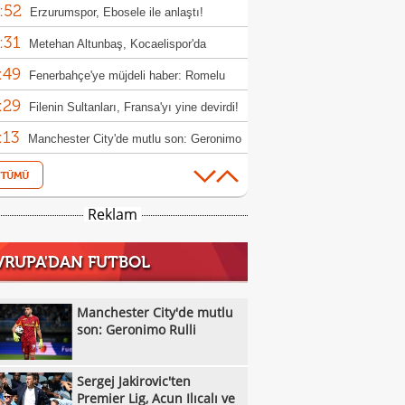
:52
 iptal oldu!
Erzurumspor, Ebosele ile anlaştı!
:31
Metehan Altunbaş, Kocaelispor'da
:49
Fenerbahçe'ye müjdeli haber: Romelu
:29
aku
Filenin Sultanları, Fransa'yı yine devirdi!
:13
Manchester City'de mutlu son: Geronimo
:09
Kıvanç Taşyaran ve Buğra Ünal, Avrupa
:42
iyonası'nda finale yükseldi
Altay, Tuna Üzümcü ile topbaşı yaptı
Reklam
:36
Sergej Jakirovic'ten Premier Lig, Acun
VRUPA'DAN FUTBOL
:08
alı ve Türkiye açıklaması!
Eren Derdiyok Galatasaray'a döndü!
:03
Eyüpspor'dan Metehan Altunbaş kararı!
Manchester City'de mutlu
:53
son: Geronimo Rulli
Cristian Romero transferinde dev yarış:
:51
r, Atletico Madrid ve Arsenal
Bandırmaspor, 5 oyuncuyu kadrosuna
Sergej Jakirovic'ten
:40
!
Melikgazi Kayseri Basketbol'da Emin
Premier Lig, Acun Ilıcalı ve