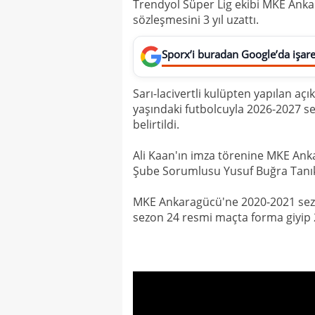
Trendyol Süper Lig ekibi MKE Ank
sözleşmesini 3 yıl uzattı.
Sporx’i buradan Google’da işaret
Sarı-lacivertli kulüpten yapılan a
yaşındaki futbolcuyla 2026-2027 
belirtildi.
Ali Kaan'ın imza törenine MKE Anka
Şube Sorumlusu Yusuf Buğra Tanık'ın
MKE Ankaragücü'ne 2020-2021 sez
sezon 24 resmi maçta forma giyip 2