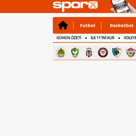
Futbol
Basketbol
GÜNÜN ÖZETİ
İLK 11'İNİ KUR
VOLEYB
CANLI ANLATIM
İNGİLTERE