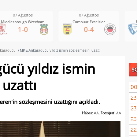
07 Ağustos
07 Ağustos
Cambuur-Excelsior
Bochum-Hertha Berlin
0-4
0-1
karagücü
MKE Ankaragücü yıldız ismin sözleşmesini uzattı
cü yıldız ismin
S
uzattı
00
23
tale
en'in sözleşmesini uzattığını açıkladı.
23
bird
Haber:
AA,
Fotoğraf:
AA
23
22
kattı