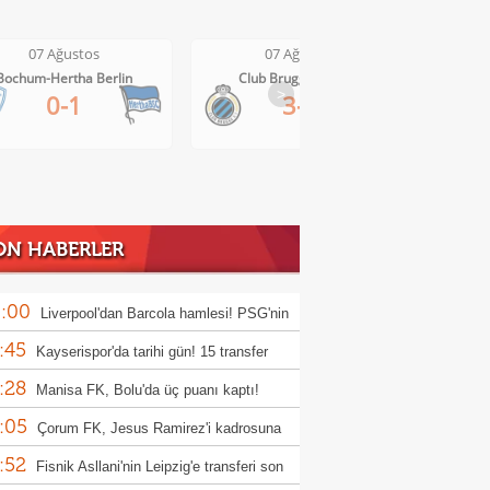
07 Ağustos
07 Ağustos
Club Brugge-Kortrijk
Altach-WSG Tirol
>
3-0
3-1
ON HABERLER
:00
Liverpool'dan Barcola hamlesi! PSG'nin
:45
bi dudak uçuklattı
Kayserispor'da tarihi gün! 15 transfer
:28
en!
Manisa FK, Bolu'da üç puanı kaptı!
:05
Çorum FK, Jesus Ramirez'i kadrosuna
:52
!
Fisnik Asllani'nin Leipzig'e transferi son