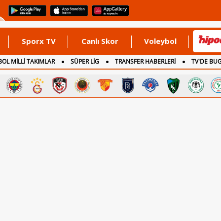
Sporx TV
Canlı Skor
Voleybol
OL MİLLİ TAKIMLAR
SÜPER LİG
TRANSFER HABERLERİ
TV'DE BU