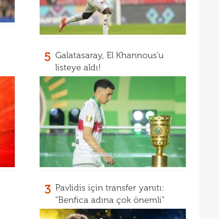
14
nası
14
açık
14
Sams
14
5
Galatasaray, El Khannous'u
listeye aldı!
kötü
3
Pavlidis için transfer yanıtı:
"Benfica adına çok önemli"