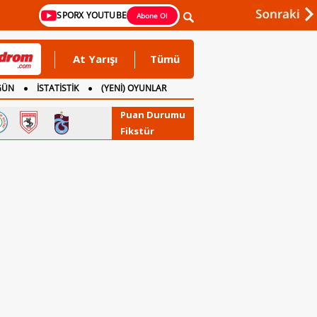
SPORX YOUTUBE
Abone Ol
At Yarışı
Tümü
GÜN
İSTATİSTİK
(YENİ) OYUNLAR
Puan Durumu
Fikstür