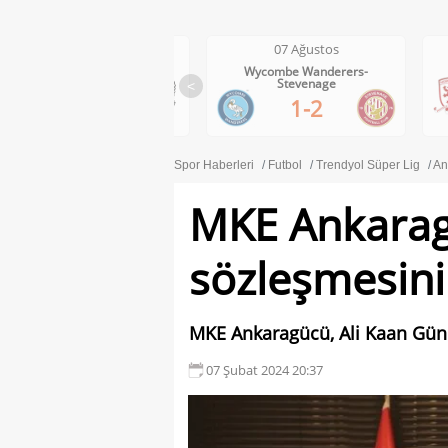
07 Ağustos
07 Ağustos
Wycombe Wanderers-
Middlesbrough-Wrexham
Stevenage
<
1-0
1-2
Spor Haberleri
Futbol
Trendyol Süper Lig
An
MKE Ankaragü
sözleşmesini 
MKE Ankaragücü, Ali Kaan Güner
07 Şubat 2024 20:37