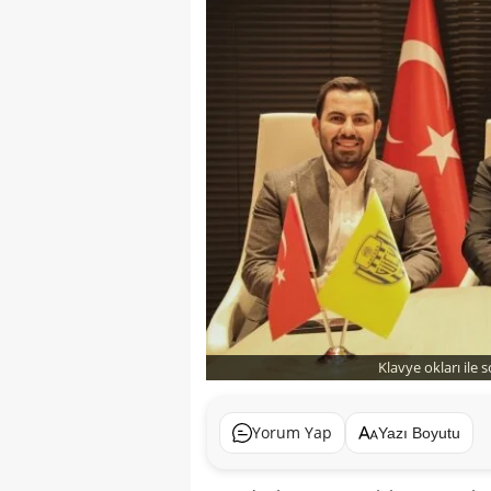
Klavye okları ile 
Yorum Yap
Yazı Boyutu