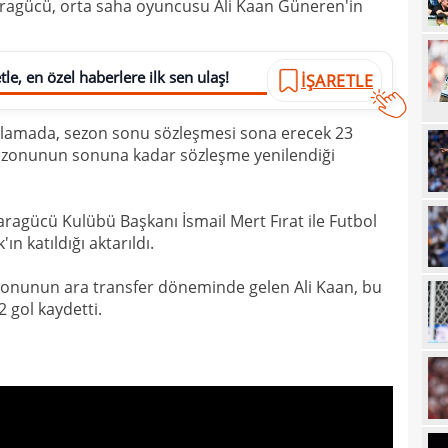
aragücü, orta saha oyuncusu Ali Kaan Güneren'in
19
Süe
19
tekli
le, en özel haberlere ilk sen ulaş!
İŞARETLE
19
18
Unit
çıklamada, sezon sonu sözleşmesi sona erecek 23
sezonunun sonuna kadar sözleşme yenilendiği
18
oyun
18
İsve
ragücü Kulübü Başkanı İsmail Mert Fırat ile Futbol
18
 katıldığı aktarıldı.
17
onunun ara transfer döneminde gelen Ali Kaan, bu
17
 gol kaydetti.
17
100 
17
17
Ball
17
Emre