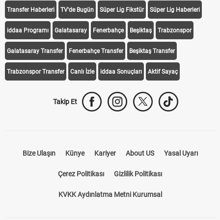
Transfer Haberleri
TV'de Bugün
Süper Lig Fikstür
Süper Lig Haberleri
iddaa Programı
Galatasaray
Fenerbahçe
Beşiktaş
Trabzonspor
Galatasaray Transfer
Fenerbahçe Transfer
Beşiktaş Transfer
Trabzonspor Transfer
Canlı İzle
iddaa Sonuçları
Aktif Sayaç
Takip Et
Bize Ulaşın
Künye
Kariyer
About US
Yasal Uyarı
Çerez Politikası
Gizlilik Politikası
KVKK Aydınlatma Metni Kurumsal