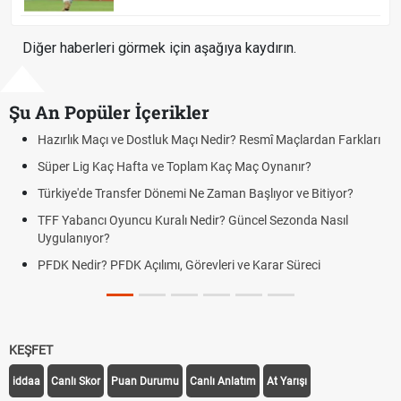
Diğer haberleri görmek için aşağıya kaydırın.
Şu An Popüler İçerikler
Maçı ve Dostluk Maçı Nedir? Resmî Maçlardan Farkları
Puan Durumu
g Kaç Hafta ve Toplam Kaç Maç Oynanır?
Skor Ne Dem
e Transfer Dönemi Ne Zaman Başlıyor ve Bitiyor?
Futbol Nasıl
ncı Oyuncu Kuralı Nedir? Güncel Sezonda Nasıl
Deplasman G
yor?
Uygulanıyor
r? PFDK Açılımı, Görevleri ve Karar Süreci
DGS Sonuçl
Tarihini Duy
KEŞFET
iddaa
Canlı Skor
Puan Durumu
Canlı Anlatım
At Yarışı