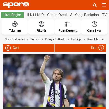
İLK11 KUR
Günün Özeti
At Yarışı Bankoları
TV'
Hızlı Erişim
Takımım
Fikstür
Puan Durumu
Canlı Skor
Spor Haberleri
Futbol
Dünya Futbolu
La Liga
Real Madrid
İleri
Geri