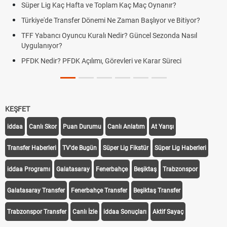
Süper Lig Kaç Hafta ve Toplam Kaç Maç Oynanır?
Türkiye'de Transfer Dönemi Ne Zaman Başlıyor ve Bitiyor?
TFF Yabancı Oyuncu Kuralı Nedir? Güncel Sezonda Nasıl
Uygulanıyor?
PFDK Nedir? PFDK Açılımı, Görevleri ve Karar Süreci
KEŞFET
iddaa
Canlı Skor
Puan Durumu
Canlı Anlatım
At Yarışı
Transfer Haberleri
TV'de Bugün
Süper Lig Fikstür
Süper Lig Haberleri
iddaa Programı
Galatasaray
Fenerbahçe
Beşiktaş
Trabzonspor
Galatasaray Transfer
Fenerbahçe Transfer
Beşiktaş Transfer
Trabzonspor Transfer
Canlı İzle
iddaa Sonuçları
Aktif Sayaç