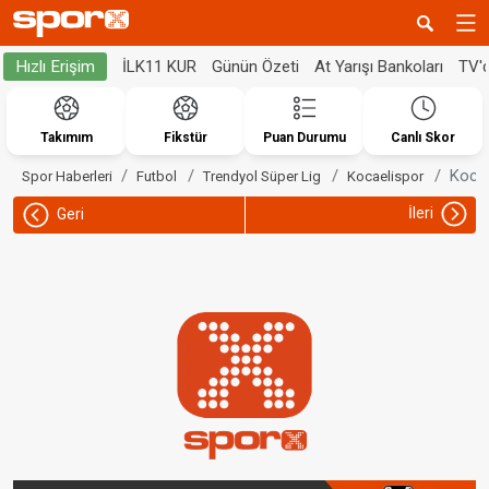
İLK11 KUR
Günün Özeti
At Yarışı Bankoları
TV'
Hızlı Erişim
Takımım
Fikstür
Puan Durumu
Canlı Skor
Kocae
Spor Haberleri
Futbol
Trendyol Süper Lig
Kocaelispor
İleri
Geri