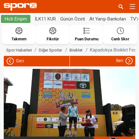
İLK11 KUR
Günün Özeti
At Yarışı Bankoları
TV'
Hızlı Erişim
Takımım
Fikstür
Puan Durumu
Canlı Skor
Kapadokya Bisiklet Festi
Spor Haberleri
Diğer Sporlar
Bisiklet
İleri
Geri