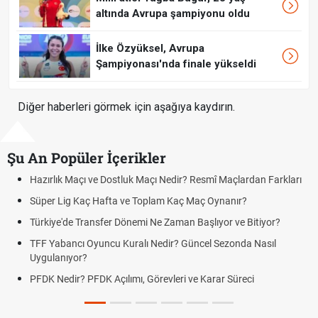
altında Avrupa şampiyonu oldu
İlke Özyüksel, Avrupa
Şampiyonası'nda finale yükseldi
Diğer haberleri görmek için aşağıya kaydırın.
Şu An Popüler İçerikler
Resmî Maçlardan Farkları
Puan Durumunda AG, OM ve Diğer Kısalt
Maç Oynanır?
Skor Ne Demek? Sporda Skor ve Sonuç K
Başlıyor ve Bitiyor?
Futbol Nasıl Oynanır? Temel Futbol Kurall
ncel Sezonda Nasıl
Deplasman Golü Kuralı Nedir? Hangi Or
Uygulanıyor?
e Karar Süreci
DGS Sonuçları Ne Zaman Açıklanacak 
Tarihini Duyurdu