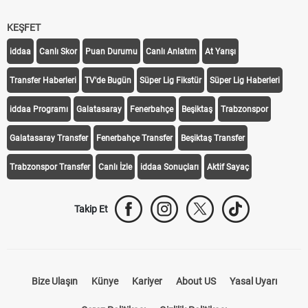
KEŞFET
iddaa
Canlı Skor
Puan Durumu
Canlı Anlatım
At Yarışı
Transfer Haberleri
TV'de Bugün
Süper Lig Fikstür
Süper Lig Haberleri
iddaa Programı
Galatasaray
Fenerbahçe
Beşiktaş
Trabzonspor
Galatasaray Transfer
Fenerbahçe Transfer
Beşiktaş Transfer
Trabzonspor Transfer
Canlı İzle
iddaa Sonuçları
Aktif Sayaç
Takip Et
Bize Ulaşın
Künye
Kariyer
About US
Yasal Uyarı