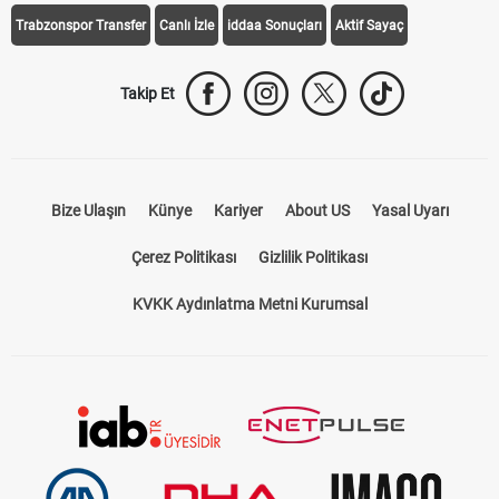
Trabzonspor Transfer
Canlı İzle
iddaa Sonuçları
Aktif Sayaç
Takip Et
Bize Ulaşın
Künye
Kariyer
About US
Yasal Uyarı
Çerez Politikası
Gizlilik Politikası
KVKK Aydınlatma Metni Kurumsal