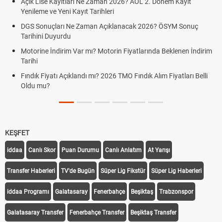
ise Kayıtları Ne Zaman 2026? AÖL 2. Dönem Kayıt
FENERBAH
e ve Yeni Kayıt Tarihleri
GRAZ)
onuçları Ne Zaman Açıklanacak 2026? ÖSYM Sonuç
Fenerbahçe
ni Duyurdu
Fenerbahç
ne İndirim Var mı? Motorin Fiyatlarında Beklenen İndirim
Graz link
Fenerbahçe
Fiyatı Açıklandı mı? 2026 TMO Fındık Alım Fiyatları Belli
mu?
KEŞFET
iddaa
Canlı Skor
Puan Durumu
Canlı Anlatım
At Yarışı
Transfer Haberleri
TV'de Bugün
Süper Lig Fikstür
Süper Lig Haberleri
iddaa Programı
Galatasaray
Fenerbahçe
Beşiktaş
Trabzonspor
Galatasaray Transfer
Fenerbahçe Transfer
Beşiktaş Transfer