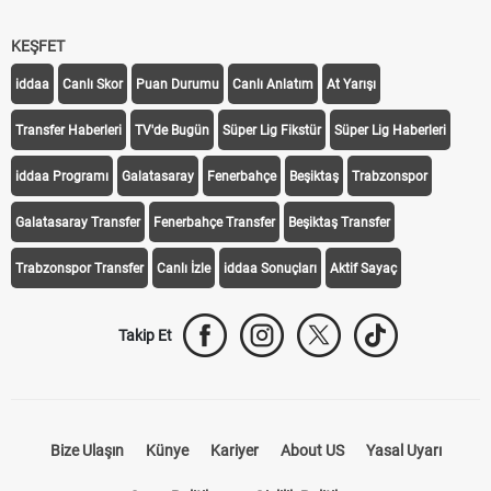
KEŞFET
iddaa
Canlı Skor
Puan Durumu
Canlı Anlatım
At Yarışı
Transfer Haberleri
TV'de Bugün
Süper Lig Fikstür
Süper Lig Haberleri
iddaa Programı
Galatasaray
Fenerbahçe
Beşiktaş
Trabzonspor
Galatasaray Transfer
Fenerbahçe Transfer
Beşiktaş Transfer
Trabzonspor Transfer
Canlı İzle
iddaa Sonuçları
Aktif Sayaç
Takip Et
Bize Ulaşın
Künye
Kariyer
About US
Yasal Uyarı