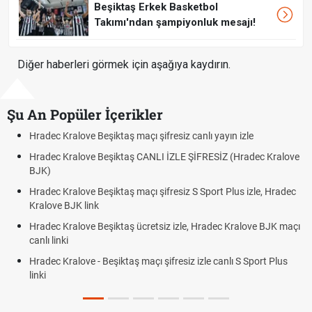
Beşiktaş Erkek Basketbol
Takımı'ndan şampiyonluk mesajı!
Diğer haberleri görmek için aşağıya kaydırın.
Şu An Popüler İçerikler
canlı yayın izle
Hradec Kralove - Beşiktaş maçı şifresiz izl
ŞİFRESİZ (Hradec Kralove
Hradec Kralove Beşiktaş maçı şifresiz tv
BJK link
S Sport Plus izle, Hradec
Trivela Nedir? Trivela Vuruşu Nasıl Yapılır
Röveşata Nedir? Röveşata Vuruşu Nasıl Y
, Hradec Kralove BJK maçı
Plonjon Nedir? Kalecilikte Plonjon Hareket
 izle canlı S Sport Plus