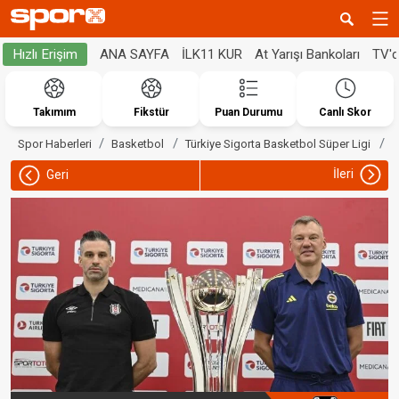
ANA SAYFA
İLK11 KUR
At Yarışı Bankoları
TV'
Hızlı Erişim
Takımım
Fikstür
Puan Durumu
Canlı Skor
J
Spor Haberleri
Basketbol
Türkiye Sigorta Basketbol Süper Ligi
İleri
Geri