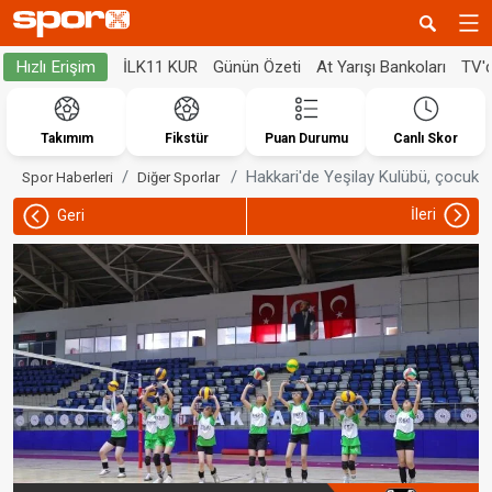
İLK11 KUR
Günün Özeti
At Yarışı Bankoları
TV'
Hızlı Erişim
Takımım
Fikstür
Puan Durumu
Canlı Skor
Hakkari'de Yeşilay Kulübü, çocuklar
Spor Haberleri
Diğer Sporlar
İleri
Geri