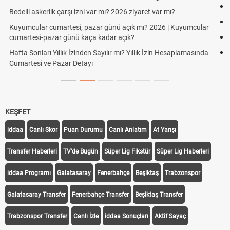
Hazırlık Maçı ve Dostluk Maçı Nedir? Resmî Maçlardan Farkları
Süper Lig Kaç Hafta ve Toplam Kaç Maç Oynanır?
Türkiye'de Transfer Dönemi Ne Zaman Başlıyor ve Bitiyor?
TFF Yabancı Oyuncu Kuralı Nedir? Güncel Sezonda Nasıl
Uygulanıyor?
KEŞFET
iddaa
Canlı Skor
Puan Durumu
Canlı Anlatım
At Yarışı
Transfer Haberleri
TV'de Bugün
Süper Lig Fikstür
Süper Lig Haberleri
iddaa Programı
Galatasaray
Fenerbahçe
Beşiktaş
Trabzonspor
Galatasaray Transfer
Fenerbahçe Transfer
Beşiktaş Transfer
Trabzonspor Transfer
Canlı İzle
iddaa Sonuçları
Aktif Sayaç