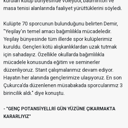
kurulan kulüp bünyesinde voleybol, badminton ve
masa tenisi alanlarında faaliyet yürüttüklerini söyledi.
Kulüpte 70 sporcunun bulunduğunu belirten Demir,
"Yeşilay'ın temel amacı bağımlılıkla mücadeledir.
Yeşilay bünyesinde tüm illerde spor kulüplerimiz
kuruldu. Gençleri kötü alışkanlıklardan uzak tutmak
için sahadayız. Özellikle okullarda bağımlılıkla
mücadele konusunda eğitim ve seminerler
düzenliyoruz. Stant çalışmalarımız devam ediyor.
Hayatın her alanında gençlerimize ulaşıyoruz. En son
Çukurca'da düzenlenen müsabakada sporcularımız 3
birincilik aldı." diye konuştu.
- "GENÇ POTANSİYELLRİ GÜN YÜZÜNE ÇIKARMAKTA
KARARLIYIZ"