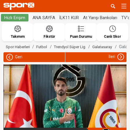
ANA SAYFA
İLK11 KUR
At Yarışı Bankoları
TV'
Hızlı Erişim
Takımım
Fikstür
Puan Durumu
Canlı Skor
Galat
Spor Haberleri
Futbol
Trendyol Süper Lig
Galatasaray
İleri
Geri