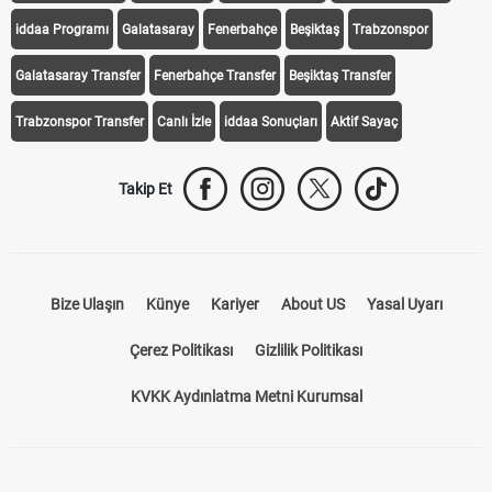
Transfer Haberleri
TV'de Bugün
Süper Lig Fikstür
Süper Lig Haberleri
iddaa Programı
Galatasaray
Fenerbahçe
Beşiktaş
Trabzonspor
Galatasaray Transfer
Fenerbahçe Transfer
Beşiktaş Transfer
Trabzonspor Transfer
Canlı İzle
iddaa Sonuçları
Aktif Sayaç
Takip Et
Bize Ulaşın
Künye
Kariyer
About US
Yasal Uyarı
Çerez Politikası
Gizlilik Politikası
KVKK Aydınlatma Metni Kurumsal