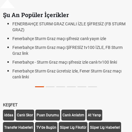
Şu An Popüler İçerikler
BAHÇE STURM GRAZ CANLI İZLE ŞİFRESİZ (FB STURM
Fındık Fiy
Oldu mu?
ahçe Sturm Graz maçı şifresiz canlı yayın izle
Altın Yüks
Beklentile
ahçe Sturm Graz maçı ŞİFRESİZ tv100 İZLE, FB Sturm
ink
12. Yargı
Dakika Ge
ahçe - Sturm Graz maçı şifresiz izle canlı tv100 linki
Fenerbahç
ahçe Sturm Graz ücretsiz izle, Fener Sturm Graz maçı
Rövanşı S
nki
Trabzonsp
Off Tarihi
KEŞFET
iddaa
Canlı Skor
Puan Durumu
Canlı Anlatım
At Yarışı