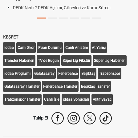
PFDK Nedir? PFDK Açılımı, Görevleri ve Karar Süreci
KEŞFET
iddaa
Canlı Skor
Puan Durumu
Canlı Anlatım
At Yarışı
Transfer Haberleri
TV'de Bugün
Süper Lig Fikstür
Süper Lig Haberleri
iddaa Programı
Galatasaray
Fenerbahçe
Beşiktaş
Trabzonspor
Galatasaray Transfer
Fenerbahçe Transfer
Beşiktaş Transfer
Trabzonspor Transfer
Canlı İzle
iddaa Sonuçları
Aktif Sayaç
Takip Et