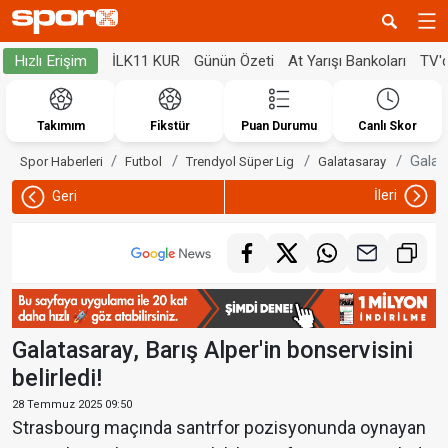
İLK11 KUR
Günün Özeti
At Yarışı Bankoları
TV'
Hızlı Erişim
Takımım
Fikstür
Puan Durumu
Canlı Skor
Galata
Spor Haberleri
Futbol
Trendyol Süper Lig
Galatasaray
İleri
Geri
Galatasaray, Barış Alper'in bonservisini
belirledi!
28 Temmuz 2025 09:50
Strasbourg maçında santrfor pozisyonunda oynayan