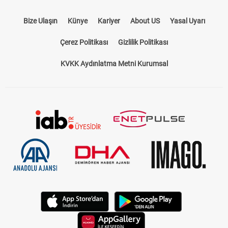
Bize Ulaşın
Künye
Kariyer
About US
Yasal Uyarı
Çerez Politikası
Gizlilik Politikası
KVKK Aydınlatma Metni Kurumsal