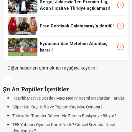
Sergej Jakirovic'ten Premier Lig,
Acun Ilıcalı ve Türkiye açıklaması!
Eren Derdiyok Galatasaray'a döndü!
Eyüpspor'dan Metehan Altunbaş
kararı!
Diğer haberleri görmek için aşağıya kaydırın.
Şu An Popüler İçerikler
Hazırlık Maçı ve Dostluk Maçı Nedir? Resmî Maçlardan Farkları
Süper Lig Kaç Hafta ve Toplam Kaç Maç Oynanır?
Türkiye'de Transfer Dönemi Ne Zaman Başlıyor ve Bitiyor?
TFF Yabancı Oyuncu Kuralı Nedir? Güncel Sezonda Nasıl
Uygulanıyor?