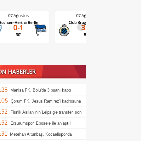
07 Ağustos
07 Ağustos
Bochum-Hertha Berlin
Club Brugge-Kortrijk
0-1
3-0
>
90'
81'
ON HABERLER
:28
Manisa FK, Bolu'da 3 puanı kaptı
:05
Çorum FK, Jesus Ramirez'i kadrosuna
:52
!
Fisnik Asllani'nin Leipzig'e transferi son
:52
 iptal oldu!
Erzurumspor, Ebosele ile anlaştı!
:31
Metehan Altunbaş, Kocaelispor'da