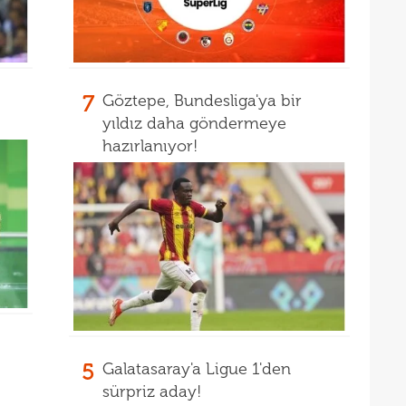
16
Erok
16
şamp
16
12. 
7
Göztepe, Bundesliga'ya bir
yıldız daha göndermeye
16
Şamp
hazırlanıyor!
16
müjd
16
Tayl
15
pist
15
kadr
15
14
gönl
14
nası
5
Galatasaray'a Ligue 1'den
14
açık
sürpriz aday!