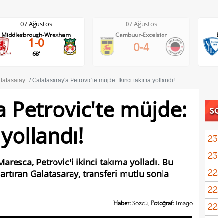
07 Ağustos
07 Ağustos
Middlesbrough-Wrexham
Cambuur-Excelsior
1-0
0-4
68'
latasaray
Galatasaray'a Petrovic'te müjde: İkinci takıma yollandı!
a Petrovic'te müjde:
S
 yollandı!
23
23
aresca, Petrovic'i ikinci takıma yolladı. Bu
22
 artıran Galatasaray, transferi mutlu sonla
kattı
22
anda
Haber:
Sözcü,
Fotoğraf:
Imago
22