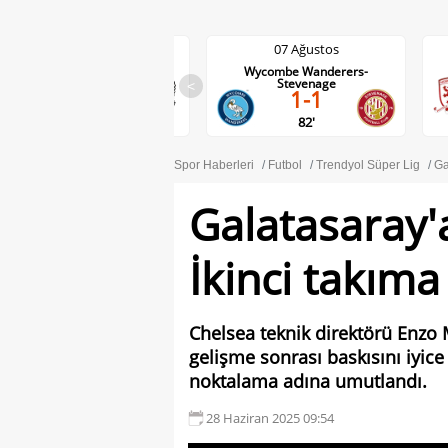
07 Ağustos
07 Ağustos
Wolves-Port Vale
Wycombe Wanderers-
3-0
Stevenage
<
1-1
83'
82'
Spor Haberleri
Futbol
Trendyol Süper Lig
Ga
Galatasaray'
İkinci takıma
Chelsea teknik direktörü Enzo M
gelişme sonrası baskısını iyice
noktalama adına umutlandı.
28 Haziran 2025 09:54