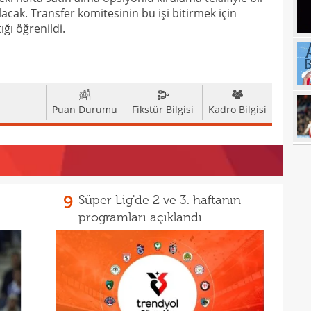
alacak. Transfer komitesinin bu işi bitirmek için
17
etti
ğı öğrenildi.
17
spor
16
Köyb
16
Ivan
Puan Durumu
Fikstür Bilgisi
Kadro Bilgisi
16
Dahl
16
kon
16
deği
16
maaş
9
Süper Lig'de 2 ve 3. haftanın
16
programları açıklandı
16
yala
16
Rak
16
için 
16
Çeky