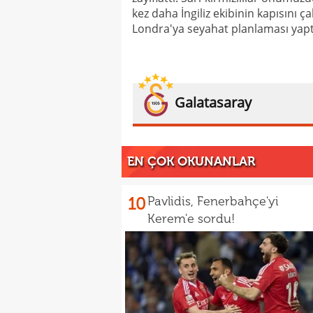
kez daha İngiliz ekibinin kapısını ç
Londra'ya seyahat planlaması yaptı
Galatasaray
EN ÇOK OKUNANLAR
10
Pavlidis, Fenerbahçe'yi
Kerem'e sordu!