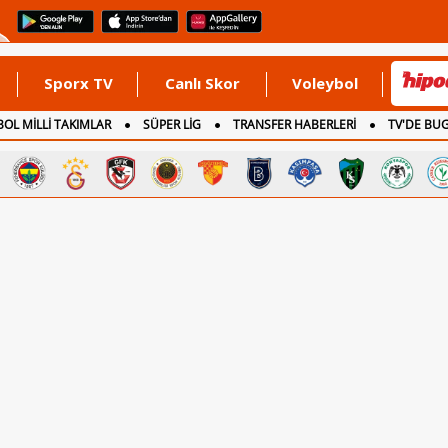
Sporx TV
Canlı Skor
Voleybol
OL MİLLİ TAKIMLAR
SÜPER LİG
TRANSFER HABERLERİ
TV'DE BU