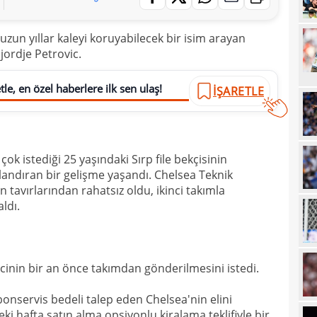
19
uzun yıllar kaleyi koruyabilecek bir isim arayan
18
Unit
jordje Petrovic.
18
oyun
18
le, en özel haberlere ilk sen ulaş!
İsve
İŞARETLE
18
17
k istediği 25 yaşındaki Sırp file bekçisinin
17
tlandıran bir gelişme yaşandı. Chelsea Teknik
17
100 
 tavırlarından rahatsız oldu, ikinci takımla
ldı.
17
17
Ball
17
Emre
ecinin bir an önce takımdan gönderilmesini istedi.
17
İki 
bonservis bedeli talep eden Chelsea'nin elini
17
deki hafta satın alma opsiyonlu kiralama teklifiyle bir