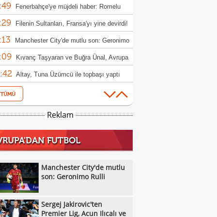
:49
Fenerbahçe'ye müjdeli haber: Romelu
:29
aku
Filenin Sultanları, Fransa'yı yine devirdi!
:13
Manchester City'de mutlu son: Geronimo
:09
Kıvanç Taşyaran ve Buğra Ünal, Avrupa
:42
iyonası'nda finale yükseldi
Altay, Tuna Üzümcü ile topbaşı yaptı
:36
Sergej Jakirovic'ten Premier Lig, Acun
:08
alı ve Türkiye açıklaması!
Eren Derdiyok Galatasaray'a döndü!
Reklam
:03
Eyüpspor'dan Metehan Altunbaş kararı!
VRUPA'DAN FUTBOL
:53
Cristian Romero transferinde dev yarış:
:51
r, Atletico Madrid ve Arsenal
Bandırmaspor, 5 oyuncuyu kadrosuna
Manchester City'de mutlu
:40
!
son: Geronimo Rulli
Melikgazi Kayseri Basketbol'da Emin
:37
l dönemi
Manchester City, Barcelona'nın Rodri
Sergej Jakirovic'ten
:33
fini reddetti!
Ümraniyespor'dan iki takviye!
Premier Lig, Acun Ilıcalı ve