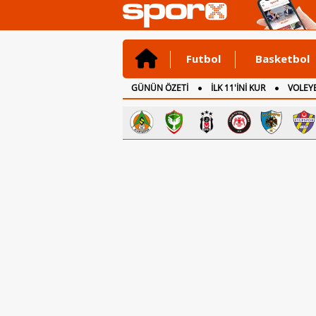
Futbol
Basketbol
GÜNÜN ÖZETİ
İLK 11'İNİ KUR
VOLEYB
CANLI ANLATIM
İNGİLTERE