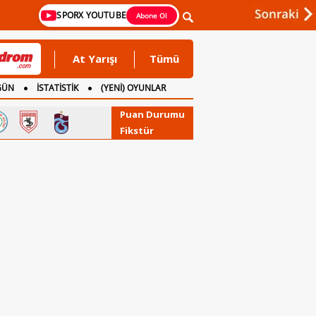
SPORX YOUTUBE
Abone Ol
At Yarışı
Tümü
GÜN
İSTATİSTİK
(YENİ) OYUNLAR
Puan Durumu
Fikstür