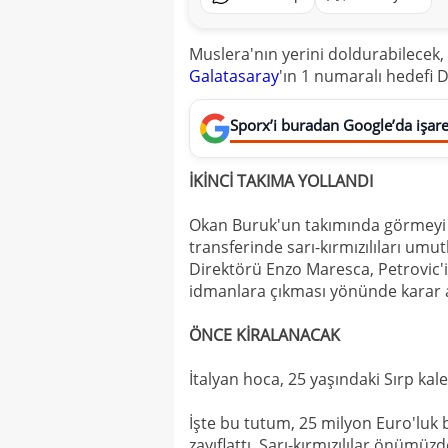
Muslera'nın yerini doldurabilecek, 
Galatasaray
'ın 1 numaralı hedefi D
Sporx’i buradan Google’da işaret
İKİNCİ TAKIMA YOLLANDI
Okan Buruk'un takımında görmeyi ço
transferinde sarı-kırmızılıları umu
Direktörü Enzo Maresca, Petrovic'in
idmanlara çıkması yönünde karar a
ÖNCE KİRALANACAK
İtalyan hoca, 25 yaşındaki Sırp kal
İşte bu tutum, 25 milyon Euro'luk 
zayıflattı. Sarı-kırmızılılar önümüz