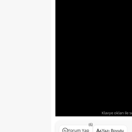
Klavye okları ile 
(6)
Yorum Yap
Yazı Boyutu