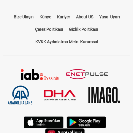
Bize Ulaşın
Künye
Kariyer
About US
Yasal Uyarı
Çerez Politikası
Gizlilik Politikası
KVKK Aydınlatma Metni Kurumsal