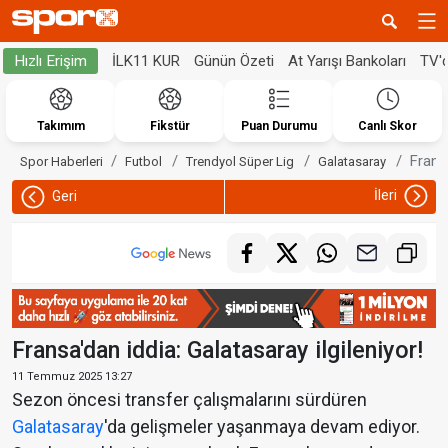
İLK11 KUR
Günün Özeti
At Yarışı Bankoları
TV'
Hızlı Erişim
Takımım
Fikstür
Puan Durumu
Canlı Skor
Fransa
Spor Haberleri
Futbol
Trendyol Süper Lig
Galatasaray
İleri
Geri
Fransa'dan iddia: Galatasaray ilgileniyor!
11 Temmuz 2025 13:27
Sezon öncesi transfer çalışmalarını sürdüren
Galatasaray
'da gelişmeler yaşanmaya devam ediyor.