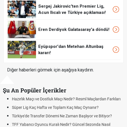
Sergej Jakirovic'ten Premier Lig,
Acun Ilıcalı ve Türkiye açıklaması!
Eren Derdiyok Galatasaray'a döndü!
Eyüpspor'dan Metehan Altunbaş
kararı!
Diğer haberleri görmek için aşağıya kaydırın.
Şu An Popüler İçerikler
Hazırlık Maçı ve Dostluk Maçı Nedir? Resmî Maçlardan Farkları
Süper Lig Kaç Hafta ve Toplam Kaç Maç Oynanır?
Türkiye'de Transfer Dönemi Ne Zaman Başlıyor ve Bitiyor?
TFF Yabancı Oyuncu Kuralı Nedir? Güncel Sezonda Nasıl