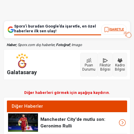
Sporx’i buradan Google’da işaretle, en özel
İŞARETLE
haberlere ilk sen ulaş!
Haber;
Sporx.com dış haberler,
Fotoğraf;
Imago
Puan
Fikstür
Kadro
Durumu
Bilgisi
Bilgisi
Galatasaray
Diğer haberleri görmek için aşağıya kaydırın.
Diğer Haberler
Manchester City'de mutlu son:
Geronimo Rulli