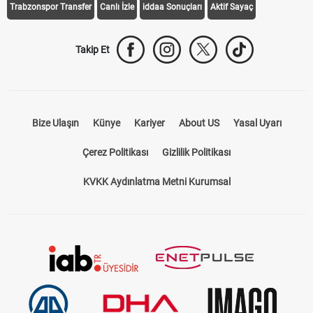
Trabzonspor Transfer
Canlı İzle
iddaa Sonuçları
Aktif Sayaç
Takip Et
Bize Ulaşın
Künye
Kariyer
About US
Yasal Uyarı
Çerez Politikası
Gizlilik Politikası
KVKK Aydınlatma Metni Kurumsal