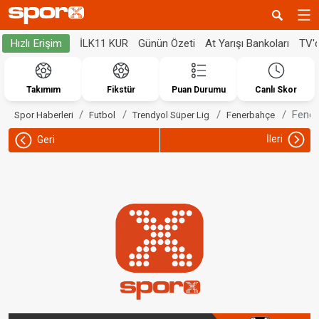
İLK11 KUR
Günün Özeti
At Yarışı Bankoları
TV'
Hızlı Erişim
Takımım
Fikstür
Puan Durumu
Canlı Skor
Fener
Spor Haberleri
Futbol
Trendyol Süper Lig
Fenerbahçe
İleri
Geri