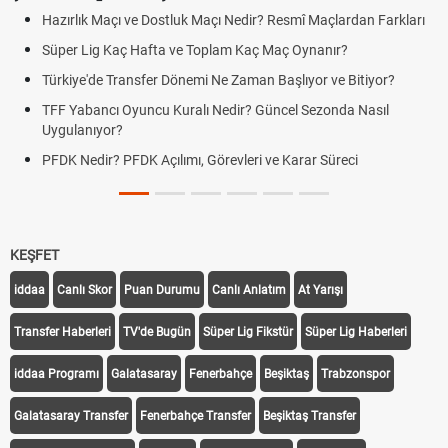
ık Maçı ve Dostluk Maçı Nedir? Resmî Maçlardan Farkları
Puan Duru
Lig Kaç Hafta ve Toplam Kaç Maç Oynanır?
Skor Ne D
e'de Transfer Dönemi Ne Zaman Başlıyor ve Bitiyor?
Futbol Na
bancı Oyuncu Kuralı Nedir? Güncel Sezonda Nasıl
Deplasman
nıyor?
Uygulanıy
edir? PFDK Açılımı, Görevleri ve Karar Süreci
DGS Sonu
Tarihini 
KEŞFET
iddaa
Canlı Skor
Puan Durumu
Canlı Anlatım
At Yarışı
Transfer Haberleri
TV'de Bugün
Süper Lig Fikstür
Süper Lig Haberleri
iddaa Programı
Galatasaray
Fenerbahçe
Beşiktaş
Trabzonspor
Galatasaray Transfer
Fenerbahçe Transfer
Beşiktaş Transfer