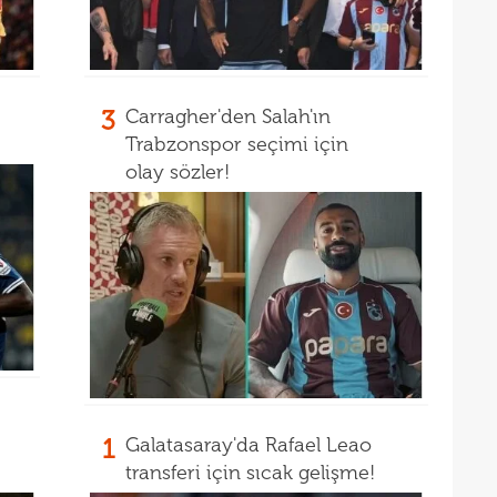
00
çalış
00
oyun
açık
3
Carragher'den Salah'ın
Trabzonspor seçimi için
olay sözler!
1
Galatasaray'da Rafael Leao
transferi için sıcak gelişme!