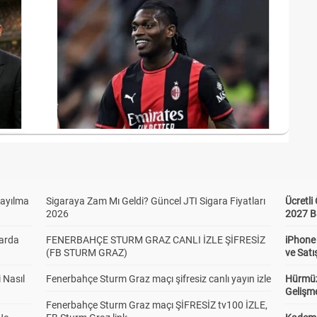
Sayılma
Sigaraya Zam Mı Geldi? Güncel JTI Sigara Fiyatları
Ücretl
2026
2027 B
larda
FENERBAHÇE STURM GRAZ CANLI İZLE ŞİFRESİZ
iPhone
(FB STURM GRAZ)
ve Satı
 Nasıl
Fenerbahçe Sturm Graz maçı şifresiz canlı yayın izle
Hürmüz
Gelişm
Fenerbahçe Sturm Graz maçı ŞİFRESİZ tv100 İZLE,