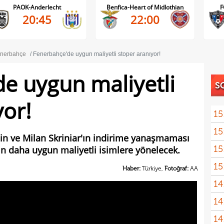
PAOK-Anderlecht
Benfica-Heart of Midlothian
F
20:45
22:00
nerbahçe
Fenerbahçe'de uygun maliyetli stoper aranıyor!
e uygun maliyetli
S
yor!
15
15
in ve Milan Skriniar'ın indirime yanaşmaması
15
n daha uygun maliyetli isimlere yönelecek.
mali
15
sözl
Haber:
Türkiye,
Fotoğraf:
AA
14
prog
14
tran
14