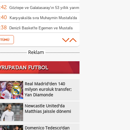
:42
Göztepe ve Galatasaray'ın 53 yıllık yarım
:40
sı
Karşıyaka'da sıra Muhaymin Mustafa'da
:38
Denizli Basket'te Egemen ve Mustafa
:36
i'den imza
Bodrum FK'dan çifte takviye
:34
TOFAŞ'ın hazırlık ve kamp programı belli
Reklam
:12
Fenerbahçe'de Pavlidis için görüşmeler
VRUPA'DAN FUTBOL
:49
andı!
Fenerbahçe'nin kalecisi Ederson için
:46
ntus iddiası!
Galatasaray'da Rafael Leao transferi için
Real Madrid'den 140
:36
k gelişme!
milyon euroluk transfer;
Galatasaray'da Sanchez defteri kapandı
Yan Diamonde
:26
Fenerbahçe'de Jayden Oosterwolde'den
Newcastle United'da
:21
 haber
Beşiktaş Erkek Basketbol'da isim
Matthias Jaissle dönemi
:11
sorluğu gelişmesi!
Lonnie Walker IV NBA'e geri döndü
Domenico Tedesco'dan
:08
Durant: "Giannis tarihin en iyi oyuncusu