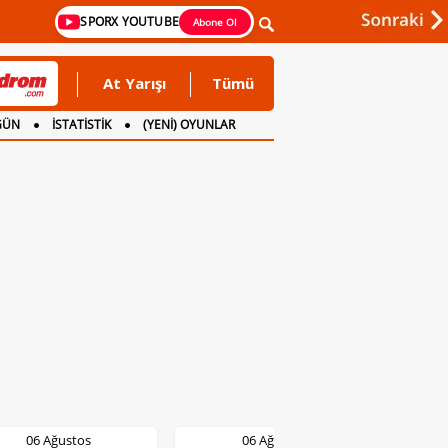
SPORX YOUTUBE
Abone Ol
At Yarışı
Tümü
GÜN
İSTATİSTİK
(YENİ) OYUNLAR
06 Ağustos
06 Ağustos