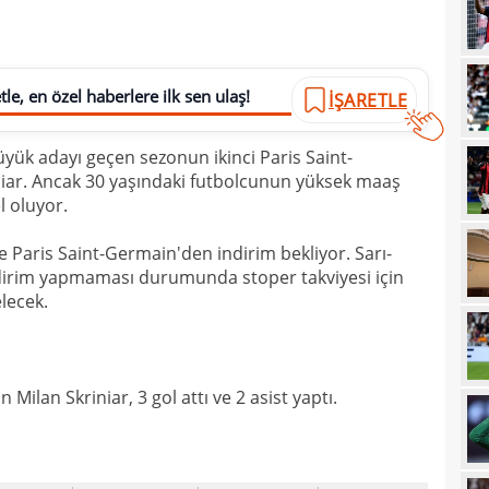
13
olabi
13
le, en özel haberlere ilk sen ulaş!
İŞARETLE
13
duru
13
hiç 
yük adayı geçen sezonun ikinci Paris Saint-
iar. Ancak 30 yaşındaki futbolcunun yüksek maaş
12
dola
l oluyor.
12
çıktı
 Paris Saint-Germain'den indirim bekliyor. Sarı-
12
fikst
 indirim yapmaması durumunda stoper takviyesi için
lecek.
12
tran
12
vurg
12
ilan Skriniar, 3 gol attı ve 2 asist yaptı.
11
11
spon