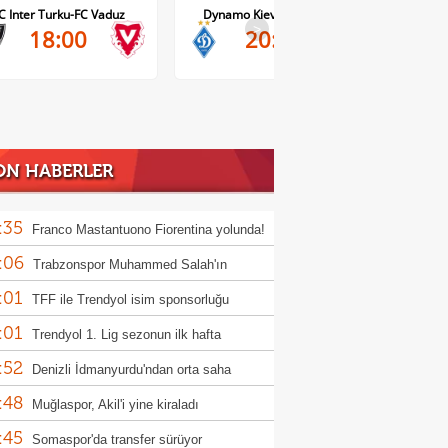
C Inter Turku-FC Vaduz
Dynamo Kiev-Qarabag FK
FC Tw
>
18:00
20:00
ON HABERLER
:35
Franco Mastantuono Fiorentina yolunda!
:06
Trabzonspor Muhammed Salah'ın
:01
yetini açıkladı!
TFF ile Trendyol isim sponsorluğu
:01
eşmesini uzattı
Trendyol 1. Lig sezonun ilk hafta
:52
ramı açıklandı
Denizli İdmanyurdu'ndan orta saha
:48
sferi
Muğlaspor, Akil'i yine kiraladı
:45
Somaspor'da transfer sürüyor