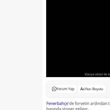
Klavye okları ile 
Yorum Yap
Yazı Boyutu
Fenerbahçe
'de forvetin ardından 
başında stoper geliyor.