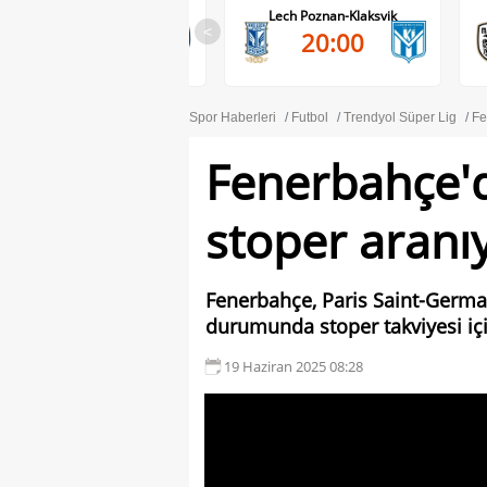
RB Salzburg-Pafos FC
Lech Poznan-Klaksvik
<
20:00
20:00
Spor Haberleri
Futbol
Trendyol Süper Lig
Fe
Fenerbahçe'd
stoper aranı
Fenerbahçe, Paris Saint-Germa
durumunda stoper takviyesi içi
19 Haziran 2025 08:28