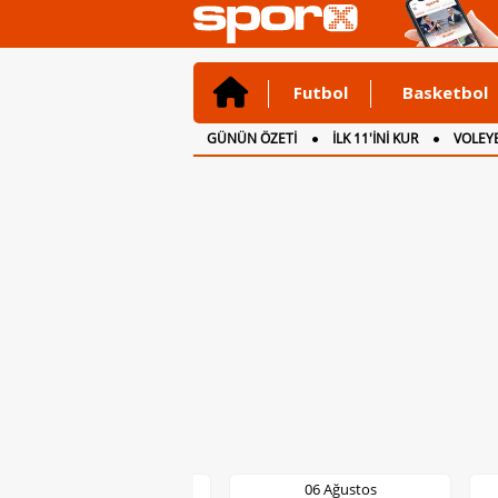
Futbol
Basketbol
GÜNÜN ÖZETİ
İLK 11'İNİ KUR
VOLEYB
CANLI ANLATIM
İNGİLTERE
06 Ağustos
06 Ağustos