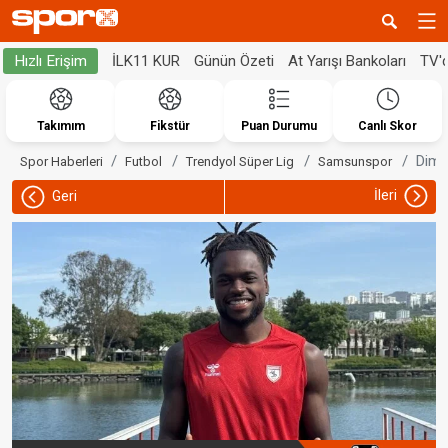
İLK11 KUR
Günün Özeti
At Yarışı Bankoları
TV'
Hızlı Erişim
Takımım
Fikstür
Puan Durumu
Canlı Skor
Dimat
Spor Haberleri
Futbol
Trendyol Süper Lig
Samsunspor
İleri
Geri