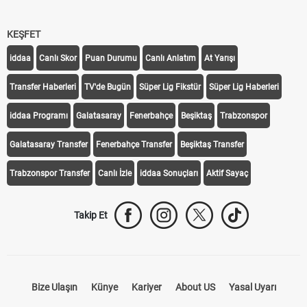
KEŞFET
iddaa
Canlı Skor
Puan Durumu
Canlı Anlatım
At Yarışı
Transfer Haberleri
TV'de Bugün
Süper Lig Fikstür
Süper Lig Haberleri
iddaa Programı
Galatasaray
Fenerbahçe
Beşiktaş
Trabzonspor
Galatasaray Transfer
Fenerbahçe Transfer
Beşiktaş Transfer
Trabzonspor Transfer
Canlı İzle
iddaa Sonuçları
Aktif Sayaç
Takip Et
Bize Ulaşın
Künye
Kariyer
About US
Yasal Uyarı