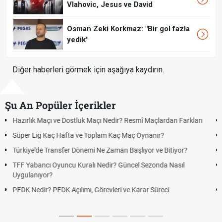
Vlahovic, Jesus ve David
Osman Zeki Korkmaz: "Bir gol fazla
yedik"
Diğer haberleri görmek için aşağıya kaydırın.
Şu An Popüler İçerikler
Puan Durumunda AG, OM ve Diğer Kısaltmalar Ne Anlama Gelir?
Skor Ne Demek? Sporda Skor ve Sonuç Kavramları
Futbol Nasıl Oynanır? Temel Futbol Kuralları
Deplasman Golü Kuralı Nedir? Hangi Organizasyonlarda
Uygulanıyor?
DGS Sonuçları Ne Zaman Açıklanacak 2026? ÖSYM Sonuç
Tarihini Duyurdu