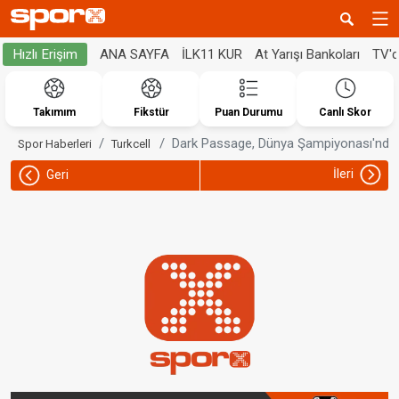
ANA SAYFA
İLK11 KUR
At Yarışı Bankoları
TV'
Hızlı Erişim
Takımım
Fikstür
Puan Durumu
Canlı Skor
Dark Passage, Dünya Şampiyonası'nda
Spor Haberleri
Turkcell
İleri
Geri