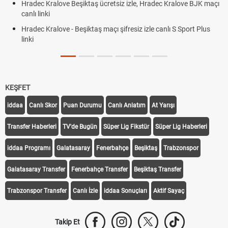
Hradec Kralove Beşiktaş ücretsiz izle, Hradec Kralove BJK maçı
canlı linki
Hradec Kralove - Beşiktaş maçı şifresiz izle canlı S Sport Plus
linki
KEŞFET
iddaa
Canlı Skor
Puan Durumu
Canlı Anlatım
At Yarışı
Transfer Haberleri
TV'de Bugün
Süper Lig Fikstür
Süper Lig Haberleri
iddaa Programı
Galatasaray
Fenerbahçe
Beşiktaş
Trabzonspor
Galatasaray Transfer
Fenerbahçe Transfer
Beşiktaş Transfer
Trabzonspor Transfer
Canlı İzle
iddaa Sonuçları
Aktif Sayaç
Takip Et