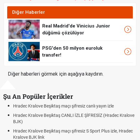
Diğer Haberler
Real Madrid'de Vinicius Junior
düğümü çözülüyor
PSG'den 50 milyon euroluk
transfer!
Diğer haberleri görmek için aşağıya kaydırın.
Şu An Popüler İçerikler
alove Beşiktaş maçı şifresiz canlı yayın izle
Hradec Kralov
ralove Beşiktaş CANLI İZLE ŞİFRESİZ (Hradec Kralove
Hradec Kralo
BJK link
alove Beşiktaş maçı şifresiz S Sport Plus izle, Hradec
Trivela Nedir
JK link