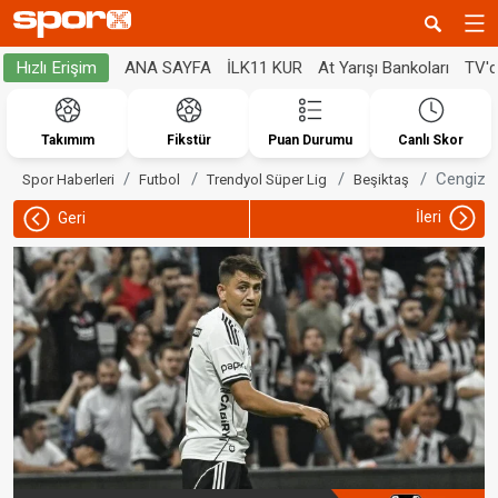
ANA SAYFA
İLK11 KUR
At Yarışı Bankoları
TV'
Hızlı Erişim
Takımım
Fikstür
Puan Durumu
Canlı Skor
Cengiz Ü
Spor Haberleri
Futbol
Trendyol Süper Lig
Beşiktaş
İleri
Geri