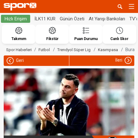
İLK11 KUR
Günün Özeti
At Yarışı Bankoları
TV'
Hızlı Erişim
Takımım
Fikstür
Puan Durumu
Canlı Skor
Burak 
Spor Haberleri
Futbol
Trendyol Süper Lig
Kasımpasa
İleri
Geri