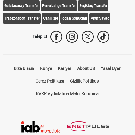
Galatasaray Transfer
Fenerbahçe Transfer
Beşiktaş Transfer
Trabzonspor Transfer
Canlı İzle
iddaa Sonuçları
Aktif Sayaç
Takip Et
Bize Ulaşın
Künye
Kariyer
About US
Yasal Uyarı
Çerez Politikası
Gizlilik Politikası
KVKK Aydınlatma Metni Kurumsal