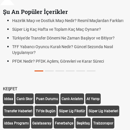
Şu An Popüler İçerikler
ları
Puan Durumunda AG, OM ve Diğer Kısaltmalar Ne Anlama Geli
Skor Ne Demek? Sporda Skor ve Sonuç Kavramları
Futbol Nasıl Oynanır? Temel Futbol Kuralları
Deplasman Golü Kuralı Nedir? Hangi Organizasyonlarda
Uygulanıyor?
DGS Sonuçları Ne Zaman Açıklanacak 2026? ÖSYM Sonuç
Tarihini Duyurdu
KEŞFET
iddaa
Canlı Skor
Puan Durumu
Canlı Anlatım
At Yarışı
Transfer Haberleri
TV'de Bugün
Süper Lig Fikstür
Süper Lig Haberleri
iddaa Programı
Galatasaray
Fenerbahçe
Beşiktaş
Trabzonspor