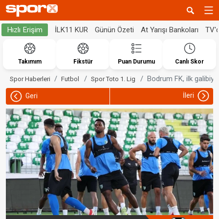
İLK11 KUR
Günün Özeti
At Yarışı Bankoları
TV'
Hızlı Erişim
Takımım
Fikstür
Puan Durumu
Canlı Skor
Bodrum FK, ilk galibiye
Spor Haberleri
Futbol
Spor Toto 1. Lig
İleri
Geri