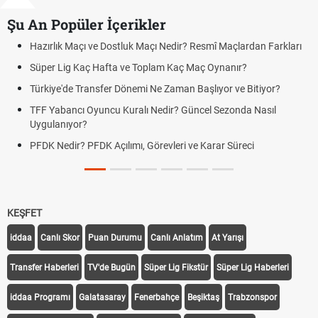
Şu An Popüler İçerikler
ık Maçı ve Dostluk Maçı Nedir? Resmî Maçlardan Farkları
Puan Duru
Lig Kaç Hafta ve Toplam Kaç Maç Oynanır?
Skor Ne D
e'de Transfer Dönemi Ne Zaman Başlıyor ve Bitiyor?
Futbol Na
bancı Oyuncu Kuralı Nedir? Güncel Sezonda Nasıl
Deplasman
nıyor?
Uygulanıy
edir? PFDK Açılımı, Görevleri ve Karar Süreci
DGS Sonu
Tarihini 
KEŞFET
iddaa
Canlı Skor
Puan Durumu
Canlı Anlatım
At Yarışı
Transfer Haberleri
TV'de Bugün
Süper Lig Fikstür
Süper Lig Haberleri
iddaa Programı
Galatasaray
Fenerbahçe
Beşiktaş
Trabzonspor