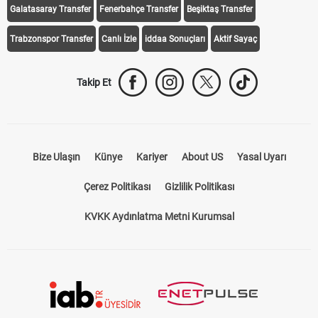
Galatasaray Transfer
Fenerbahçe Transfer
Beşiktaş Transfer
Trabzonspor Transfer
Canlı İzle
iddaa Sonuçları
Aktif Sayaç
Takip Et
Bize Ulaşın
Künye
Kariyer
About US
Yasal Uyarı
Çerez Politikası
Gizlilik Politikası
KVKK Aydınlatma Metni Kurumsal