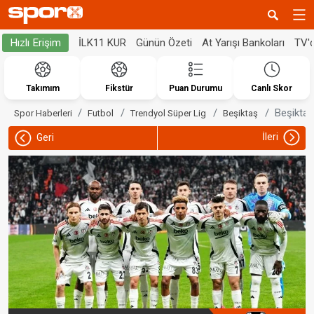
İLK11 KUR
Günün Özeti
At Yarışı Bankoları
TV'
Hızlı Erişim
Takımım
Fikstür
Puan Durumu
Canlı Skor
Beşiktaş
Spor Haberleri
Futbol
Trendyol Süper Lig
Beşiktaş
İleri
Geri