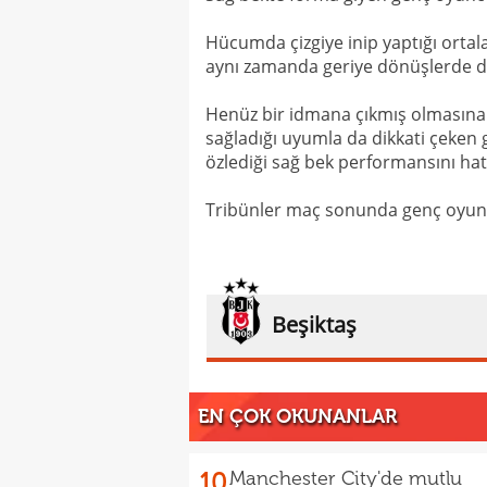
Hücumda çizgiye inip yaptığı ortal
aynı zamanda geriye dönüşlerde de 
Henüz bir idmana çıkmış olmasın
sağladığı uyumla da dikkati çeken 
özlediği sağ bek performansını hatı
Tribünler maç sonunda genç oyunc
Beşiktaş
EN ÇOK OKUNANLAR
10
Manchester City'de mutlu