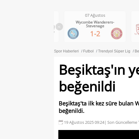
07 Ağustos
07 Ağustos
Wolves-Port Vale
Wycombe Wanderers-
Stevenage
<
3-0
1-2
Spor Haberleri
Futbol
Trendyol Süper Lig
Be
Beşiktaş'ın y
beğenildi
Beşiktaş'ta ilk kez süre bulan 
beğenildi.
19 Ağustos 2025 09:24
| Son Güncelleme T