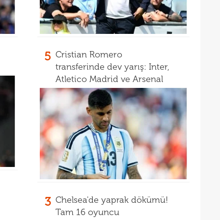
16
müjd
16
Tayl
15
pist
15
5
Cristian Romero
kadr
transferinde dev yarış: Inter,
Atletico Madrid ve Arsenal
3
Chelsea'de yaprak dökümü!
Tam 16 oyuncu