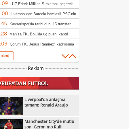
:09
rıldı
U17 Erkek Milliler, Sırbistan'ı geçerek
:00
le yükseldi!
Liverpool'dan Barcola hamlesi! PSG'nin
:45
bi dudak uçuklattı
Kayserispor'da tarihi gün! 15 transfer
:28
en!
Manisa FK, Bolu'da üç puanı kaptı!
:05
Çorum FK, Jesus Ramirez'i kadrosuna
:52
!
Fisnik Asllani'nin Leipzig'e transferi son
:52
 iptal oldu!
Erzurumspor, Ebosele ile anlaştı!
Reklam
:31
Metehan Altunbaş, Kocaelispor'da
VRUPA'DAN FUTBOL
:49
Fenerbahçe'ye müjdeli haber: Romelu
:29
aku
Filenin Sultanları, Fransa'yı yine devirdi!
Liverpool'da anlaşma
:13
tamam: Ronald Araujo
Manchester City'de mutlu son: Geronimo
:09
Kıvanç Taşyaran ve Buğra Ünal, Avrupa
Manchester City'de mutlu
:42
iyonası'nda finale yükseldi
Altay, Tuna Üzümcü ile topbaşı yaptı
son: Geronimo Rulli