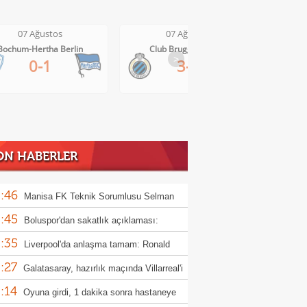
07 Ağustos
07 Ağustos
Bochum-Hertha Berlin
Club Brugge-Kortrijk
>
0-1
3-0
ON HABERLER
:46
Manisa FK Teknik Sorumlusu Selman
:45
un'dan galibiyet yorumu
Boluspor'dan sakatlık açıklaması:
:35
ula kemiği kırıldı"
Liverpool'da anlaşma tamam: Ronald
:27
jo
Galatasaray, hazırlık maçında Villarreal'i
:14
uk edecek
Oyuna girdi, 1 dakika sonra hastaneye