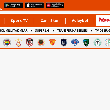
Sporx TV
Canlı Skor
Voleybol
OL MİLLİ TAKIMLAR
SÜPER LİG
TRANSFER HABERLERİ
TV'DE BU