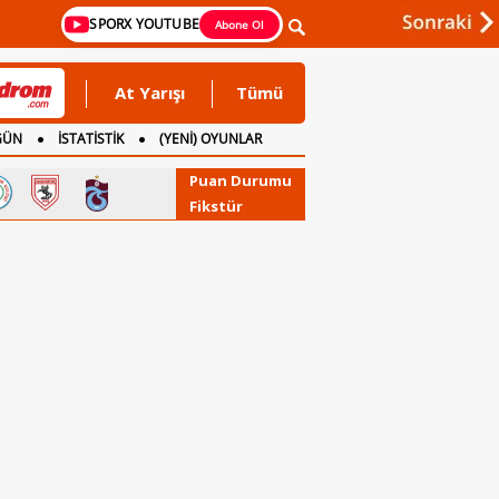
SPORX YOUTUBE
Abone Ol
At Yarışı
Tümü
GÜN
İSTATİSTİK
(YENİ) OYUNLAR
Puan Durumu
Fikstür