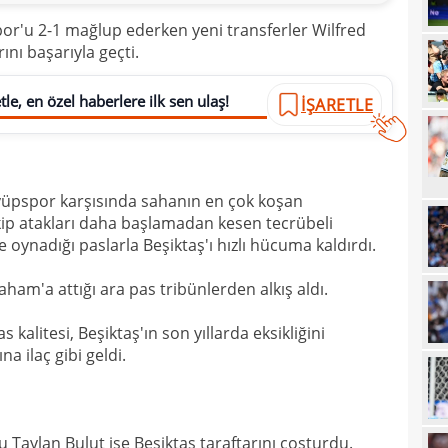
20
por'u 2-1 mağlup ederken yeni transferler Wilfred
ını başarıyla geçti.
20
Ilıc
20
le, en özel haberlere ilk sen ulaş!
İŞARETLE
19
19
Inte
19
kattı
 Eyüpspor karşısında sahanın en çok koşan
ip atakları daha başlamadan kesen tecrübeli
19
Süe
oynadığı paslarla Beşiktaş'ı hızlı hücuma kaldırdı.
19
tekli
raham'a attığı ara pas tribünlerden alkış aldı.
19
 kalitesi, Beşiktaş'ın son yıllarda eksikliğini
18
Unit
a ilaç gibi geldi.
18
oyun
18
İsve
18
Taylan Bulut ise Beşiktaş taraftarını coşturdu.