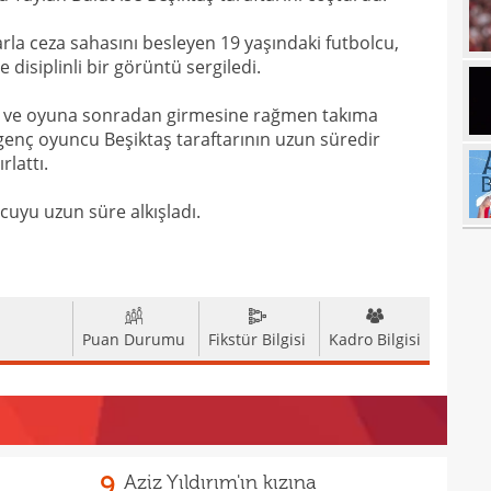
17
arla ceza sahasını besleyen 19 yaşındaki futbolcu,
disiplinli bir görüntü sergiledi.
17
17
100 
a ve oyuna sonradan girmesine rağmen takıma
genç oyuncu Beşiktaş taraftarının uzun süredir
17
rlattı.
17
Ball
uyu uzun süre alkışladı.
17
Emre
17
İki 
17
17
etti
Puan Durumu
Fikstür Bilgisi
Kadro Bilgisi
17
spor
16
Köyb
16
Ivan
9
Aziz Yıldırım'ın kızına
16
Dahl