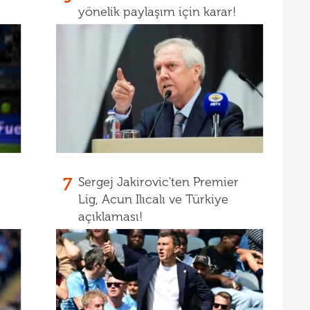
yönelik paylaşım için karar!
16
kon
16
deği
16
maaş
16
16
yala
16
Rak
16
için 
7
Sergej Jakirovic'ten Premier
16
Çeky
Lig, Acun Ilıcalı ve Türkiye
açıklaması!
16
Erok
16
şamp
16
12. 
16
Şamp