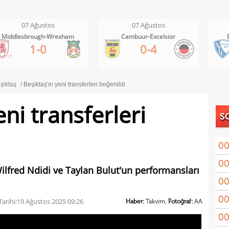
07 Ağustos
07 Ağustos
Middlesbrough-Wrexham
Cambuur-Excelsior
1-0
0-4
şiktaş
Beşiktaş'ın yeni transferleri beğenildi
eni transferleri
S
00
00
Coşk
Wilfred Ndidi ve Taylan Bulut'un performansları
00
"Fib
00
Arau
arihi:
19 Ağustos 2025 09:26
Haber:
Takvim,
Fotoğraf:
AA
00
kon