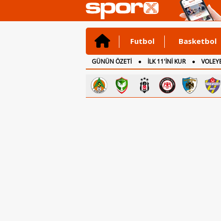
Futbol
Basketbol
GÜNÜN ÖZETİ
İLK 11'İNİ KUR
VOLEYB
CANLI ANLATIM
İNGİLTERE