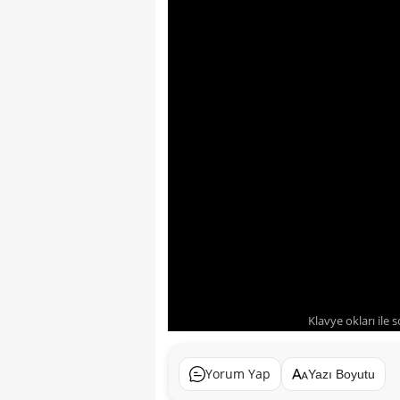
Klavye okları ile 
Yorum Yap
Yazı Boyutu