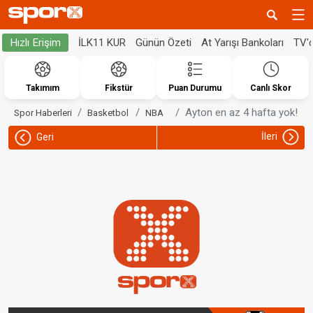
İLK11 KUR
Günün Özeti
At Yarışı Bankoları
TV'
Hızlı Erişim
Takımım
Fikstür
Puan Durumu
Canlı Skor
Ayton en az 4 hafta yok!
Spor Haberleri
Basketbol
NBA
İleri
Geri