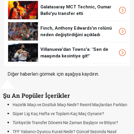
Galatasaray MCT Technic, Oumar
Ballo'yu transfer etti
Finch, Anthony Edwards'ın rolünü
neden değiştirdiğini açıkladı
Villanueva'dan Towns'a: "Sen de
maaşında kesintiye git!"
Diğer haberleri görmek için aşağıya kaydırın.
Şu An Popüler İçerikler
Hazırlık Maçı ve Dostluk Maçı Nedir? Resmî Maçlardan Farkları
Pua
Süper Lig Kaç Hafta ve Toplam Kaç Maç Oynanır?
Sko
Türkiye'de Transfer Dönemi Ne Zaman Başlıyor ve Bitiyor?
Fut
TFF Yabancı Oyuncu Kuralı Nedir? Güncel Sezonda Nasıl
Dep