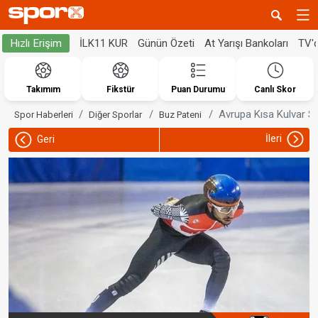
İLK11 KUR
Günün Özeti
At Yarışı Bankoları
TV'
Hızlı Erişim
Takımım
Fikstür
Puan Durumu
Canlı Skor
Avrupa Kısa Kulvar S
Spor Haberleri
Diğer Sporlar
Buz Pateni
İleri
Geri