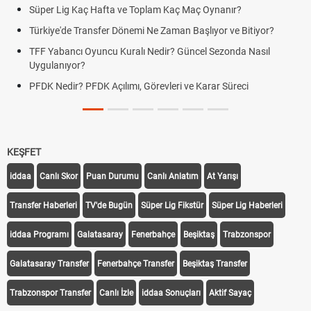
 Hafta ve Toplam Kaç Maç Oynanır?
Skor Ne Demek? S
nsfer Dönemi Ne Zaman Başlıyor ve Bitiyor?
Futbol Nasıl Oynan
uncu Kuralı Nedir? Güncel Sezonda Nasıl
Deplasman Golü K
Uygulanıyor?
DK Açılımı, Görevleri ve Karar Süreci
DGS Sonuçları Ne
Tarihini Duyurdu
KEŞFET
iddaa
Canlı Skor
Puan Durumu
Canlı Anlatım
At Yarışı
Transfer Haberleri
TV'de Bugün
Süper Lig Fikstür
Süper Lig Haberleri
iddaa Programı
Galatasaray
Fenerbahçe
Beşiktaş
Trabzonspor
Galatasaray Transfer
Fenerbahçe Transfer
Beşiktaş Transfer
Trabzonspor Transfer
Canlı İzle
iddaa Sonuçları
Aktif Sayaç