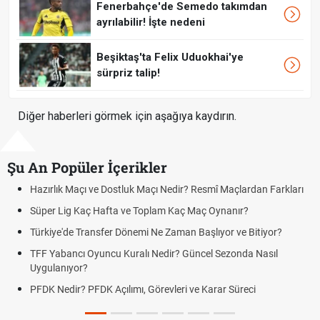
Fenerbahçe'de Semedo takımdan
ayrılabilir! İşte nedeni
Beşiktaş'ta Felix Uduokhai'ye
sürpriz talip!
Diğer haberleri görmek için aşağıya kaydırın.
Şu An Popüler İçerikler
Maçı ve Dostluk Maçı Nedir? Resmî Maçlardan Farkları
Puan Durumu
g Kaç Hafta ve Toplam Kaç Maç Oynanır?
Skor Ne Dem
e Transfer Dönemi Ne Zaman Başlıyor ve Bitiyor?
Futbol Nasıl
ncı Oyuncu Kuralı Nedir? Güncel Sezonda Nasıl
Deplasman G
yor?
Uygulanıyor
r? PFDK Açılımı, Görevleri ve Karar Süreci
DGS Sonuçl
Tarihini Duy