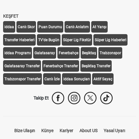
KEŞFET
iddaa
Canlı Skor
Puan Durumu
Canlı Anlatım
At Yarışı
Transfer Haberleri
TV'de Bugün
Süper Lig Fikstür
Süper Lig Haberleri
iddaa Programı
Galatasaray
Fenerbahçe
Beşiktaş
Trabzonspor
Galatasaray Transfer
Fenerbahçe Transfer
Beşiktaş Transfer
Trabzonspor Transfer
Canlı İzle
iddaa Sonuçları
Aktif Sayaç
Takip Et
Bize Ulaşın
Künye
Kariyer
About US
Yasal Uyarı