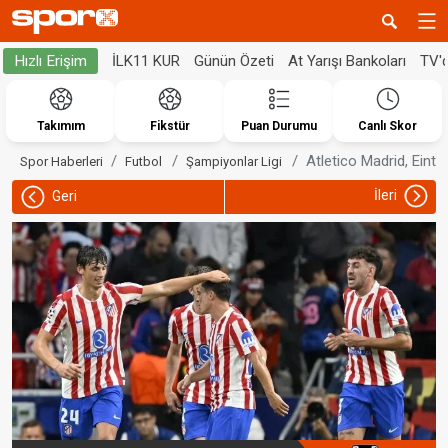
İLK11 KUR
Günün Özeti
At Yarışı Bankoları
TV'
Hızlı Erişim
Takımım
Fikstür
Puan Durumu
Canlı Skor
Atletico Madrid, Eintra
Spor Haberleri
Futbol
Şampiyonlar Ligi
İleri
Geri