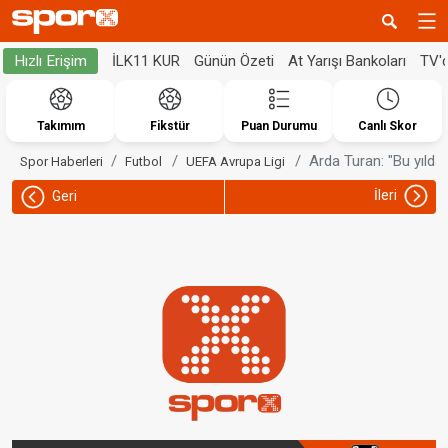
İLK11 KUR
Günün Özeti
At Yarışı Bankoları
TV'
Hızlı Erişim
Takımım
Fikstür
Puan Durumu
Canlı Skor
Arda Turan: "Bu yılda 
Spor Haberleri
Futbol
UEFA Avrupa Ligi
İleri
Geri