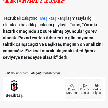
"BEŞİKTAŞ'I ANALİZ EDECEĞİZ"
Tecrübeli çalıştırıcı,
Beşiktaş
karşılaşmasıyla ilgili
olarak da hazırlık planlarını paylaştı. Turan,
"Yarınki
hazırlık maçında az süre almış oyuncular görev
alacak. Pazartesiden itibaren üç gün boyunca
taktik çalışacağız ve Beşiktaş maçının ön analizini
yapacağız. Fiziksel olarak ulaşmak istediğimiz
seviyeye neredeyse ulaştık"
dedi.
Haber;
Sporx.com,
Fotoğraf;
shakhtar.com
Puan
Fikstür
Kadro
Durumu
Bilgisi
Bilgisi
Beşiktaş