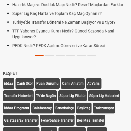
zırlık Maçı ve Dostluk Maçı Nedir? Resmî Maçlardan Farkları
Puan
üper Lig Kaç Hafta ve Toplam Kaç Maç Oynanır?
Skor
rkiye'de Transfer Dönemi Ne Zaman Başlıyor ve Bitiyor?
Futbo
F Yabancı Oyuncu Kuralı Nedir? Güncel Sezonda Nasıl
Depla
ygulanıyor?
Uygu
DK Nedir? PFDK Açılımı, Görevleri ve Karar Süreci
DGS 
Tarih
KEŞFET
iddaa
Canlı Skor
Puan Durumu
Canlı Anlatım
At Yarışı
Transfer Haberleri
TV'de Bugün
Süper Lig Fikstür
Süper Lig Haberleri
iddaa Programı
Galatasaray
Fenerbahçe
Beşiktaş
Trabzonspor
Galatasaray Transfer
Fenerbahçe Transfer
Beşiktaş Transfer