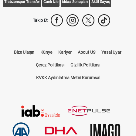
Trabzonspor Transfer
Canlı İzle
iddaa Sonuçları
Aktif Sayaç
Takip Et
Bize Ulaşın
Künye
Kariyer
About US
Yasal Uyarı
Çerez Politikası
Gizlilik Politikası
KVKK Aydınlatma Metni Kurumsal