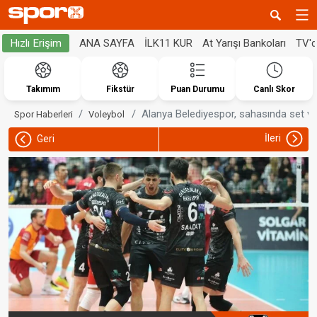
ANA SAYFA
İLK11 KUR
At Yarışı Bankoları
TV'
Hızlı Erişim
Takımım
Fikstür
Puan Durumu
Canlı Skor
Alanya Belediyespor, sahasında set v
Spor Haberleri
Voleybol
İleri
Geri