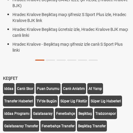
BJK link
ve Beşiktaş maçı şifresiz S Sport Plus izle, Hradec
Trivela Nedir? T
 link
Röveşata Nedir
ove Beşiktaş ücretsiz izle, Hradec Kralove BJK maçı
Plonjon Nedir? 
ve - Beşiktaş maçı şifresiz izle canlı S Sport Plus
KEŞFET
iddaa
Canlı Skor
Puan Durumu
Canlı Anlatım
At Yarışı
Transfer Haberleri
TV'de Bugün
Süper Lig Fikstür
Süper Lig Haberleri
iddaa Programı
Galatasaray
Fenerbahçe
Beşiktaş
Trabzonspor
Galatasaray Transfer
Fenerbahçe Transfer
Beşiktaş Transfer