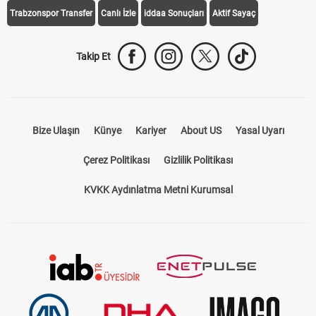
Trabzonspor Transfer
Canlı İzle
iddaa Sonuçları
Aktif Sayaç
Takip Et
Bize Ulaşın
Künye
Kariyer
About US
Yasal Uyarı
Çerez Politikası
Gizlilik Politikası
KVKK Aydınlatma Metni Kurumsal