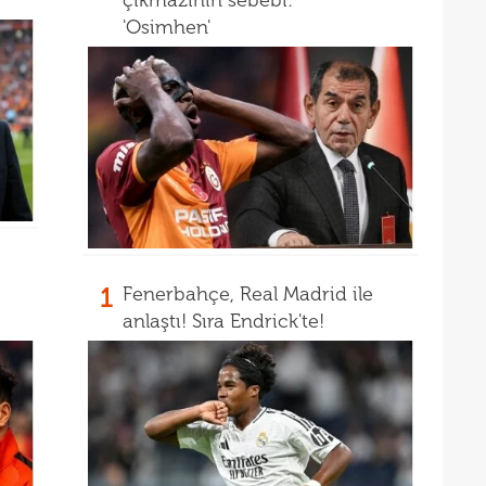
çıkmazının sebebi:
19
Inte
'Osimhen'
19
kattı
19
Süe
19
tekli
1
Fenerbahçe, Real Madrid ile
anlaştı! Sıra Endrick'te!