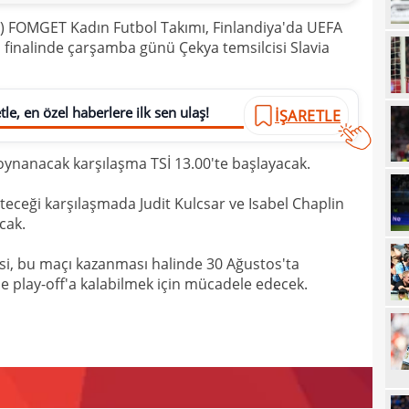
12
talip
) FOMGET Kadın Futbol Takımı, Finlandiya'da UEFA
ı finalinde çarşamba günü Çekya temsilcisi Slavia
12
5 mi
11
Avru
le, en özel haberlere ilk sen ulaş!
11
İŞARETLE
11
sebe
oynanacak karşılaşma TSİ 13.00'te başlayacak.
11
Höjb
ceği karşılaşmada Judit Kulcsar ve Isabel Chaplin
10
yanı
cak.
10
soru
isi, bu maçı kazanması halinde 30 Ağustos'ta
10
yıld
le play-off'a kalabilmek için mücadele edecek.
10
10
10
"Sen
10
vazg