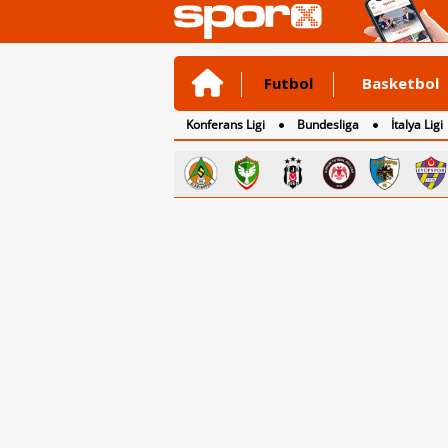
Futbol
Basketbol
Konferans Ligi
Bundesliga
İtalya Ligi
2. Lig
3. Lig