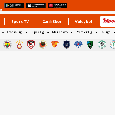
Sporx TV
Canlı Skor
Voleybol
Fransa Ligi
Süper Lig
Milli Takım
Premier Lig
La Liga