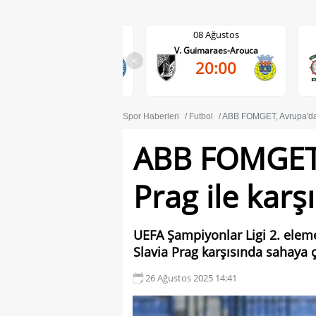
08 Ağustos
08 Ağustos
Darmstadt-Holstein Kiel
V. Guimaraes-Arouca
2-2
<
20:00
90'
Spor Haberleri
Futbol
ABB FOMGET, Avrupa'da S
ABB FOMGET,
Prag ile karş
UEFA Şampiyonlar Ligi 2. elem
Slavia Prag karşısında sahaya 
26 Ağustos 2025 14:41