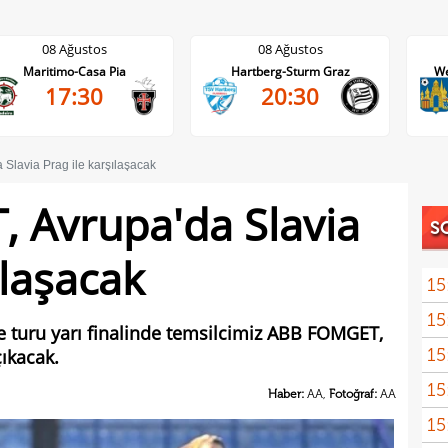
08 Ağustos
08 Ağustos
Maritimo-Casa Pia
Hartberg-Sturm Graz
We
17:30
20:30
lavia Prag ile karşılaşacak
 Avrupa'da Slavia
S
ılaşacak
15
15
euro
e turu yarı finalinde temsilcimiz ABB FOMGET,
15
çıkacak.
15
görd
Haber:
AA,
Fotoğraf:
AA
15
Bran