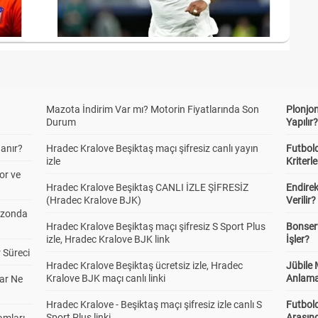
Mazota İndirim Var mı? Motorin Fiyatlarında Son
Plonjon
Durum
Yapılır
anır?
Hradec Kralove Beşiktaş maçı şifresiz canlı yayın
Futbold
izle
Kriterle
or ve
Hradec Kralove Beşiktaş CANLI İZLE ŞİFRESİZ
Endire
(Hradec Kralove BJK)
Verilir?
ezonda
Hradec Kralove Beşiktaş maçı şifresiz S Sport Plus
Bonserv
izle, Hradec Kralove BJK link
İşler?
 Süreci
Hradec Kralove Beşiktaş ücretsiz izle, Hradec
Jübile
Kralove BJK maçı canlı linki
Anlama
ar Ne
Hradec Kralove - Beşiktaş maçı şifresiz izle canlı S
Futbold
Sport Plus linki
Arasınd