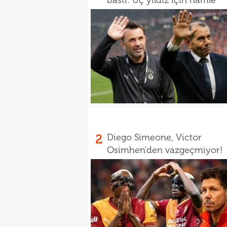
bastı: Üç yıldız için hamle
2
Diego Simeone, Victor
Osimhen'den vazgeçmiyor!