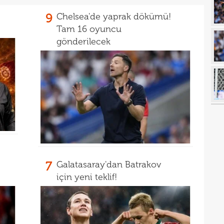
10
açı
9
Chelsea'de yaprak dökümü!
Tam 16 oyuncu
09
gönderilecek
09
00
Endr
00
Coşk
00
"Fib
00
Arau
00
kon
00
kaldı
7
Galatasaray'dan Batrakov
00
fina
için yeni teklif!
23
tale
23
bird
23