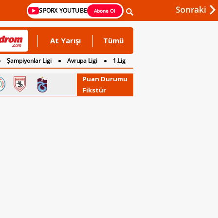
SPORX YOUTUBE
Abone Ol
At Yarışı
Tümü
Şampiyonlar Ligi
Avrupa Ligi
1.Lig
Puan Durumu
Fikstür