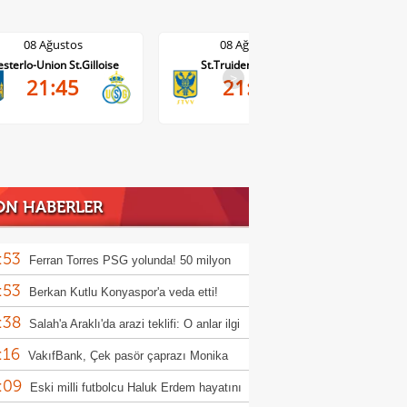
08 Ağustos
08 Ağustos
sterlo-Union St.Gilloise
St.Truiden-Lommel
Standar
>
21:45
21:45
ON HABERLER
:53
Ferran Torres PSG yolunda! 50 milyon
:53
luk transfer
Berkan Kutlu Konyaspor'a veda etti!
:38
Salah'a Araklı'da arazi teklifi: O anlar ilgi
:16
ü
VakıfBank, Çek pasör çaprazı Monika
:09
cuska'yı transfer etti
Eski milli futbolcu Haluk Erdem hayatını