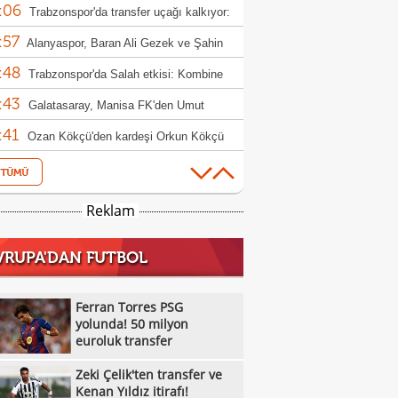
:06
etti
Trabzonspor'da transfer uçağı kalkıyor:
:57
win Nunez
Alanyaspor, Baran Ali Gezek ve Şahin
:48
i kadrosuna kattı
Trabzonspor'da Salah etkisi: Kombine
:43
şlarında rekor!
Galatasaray, Manisa FK'den Umut
:41
m'i kadrosuna kattı
Ozan Kökçü'den kardeşi Orkun Kökçü
:36
 açıklama!
Fenerbahçe'de sıcak saatler: Romelu
:20
aku
Arsenal, Bruno Guimaraes'i açıkladı!
Reklam
:57
Ertuğrul Doğan'dan haciz iddiaları ve
VRUPA'DAN FUTBOL
:29
h açıklaması
Vangelis Pavlidis transfer kararını
:08
nda verdi!
Galatasaray'dan Osimhen'in takım
Ferran Torres PSG
:56
daşına teklif hazırlığı!
yolunda! 50 milyon
Zeki Çelik'ten transfer ve Kenan Yıldız
euroluk transfer
:39
ı!
Fenerbahçe'de Semedo takımdan
Zeki Çelik'ten transfer ve
:17
abilir! İşte nedeni
Beşiktaş'ta Felix Uduokhai'ye sürpriz
Kenan Yıldız itirafı!