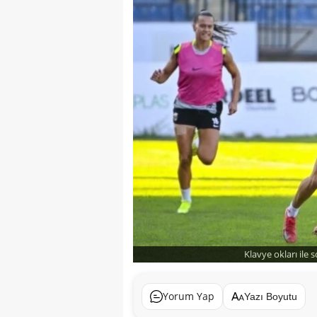
Klavye okları ile 
Yorum Yap
Yazı Boyutu