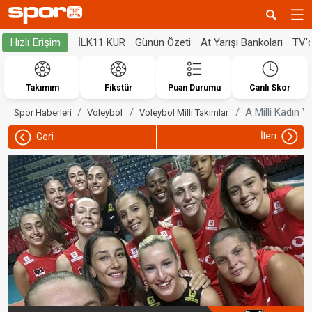
İLK11 KUR
Günün Özeti
At Yarışı Bankoları
TV'
Hızlı Erişim
Takımım
Fikstür
Puan Durumu
Canlı Skor
A Milli Kadın 
Spor Haberleri
Voleybol
Voleybol Milli Takımlar
İleri
Geri