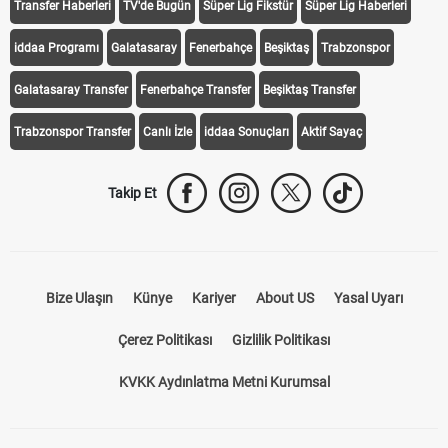
iddaa
Canlı Skor
Puan Durumu
Canlı Anlatım
At Yarışı
Transfer Haberleri
TV'de Bugün
Süper Lig Fikstür
Süper Lig Haberleri
iddaa Programı
Galatasaray
Fenerbahçe
Beşiktaş
Trabzonspor
Galatasaray Transfer
Fenerbahçe Transfer
Beşiktaş Transfer
Trabzonspor Transfer
Canlı İzle
iddaa Sonuçları
Aktif Sayaç
Takip Et
Bize Ulaşın
Künye
Kariyer
About US
Yasal Uyarı
Çerez Politikası
Gizlilik Politikası
KVKK Aydınlatma Metni Kurumsal