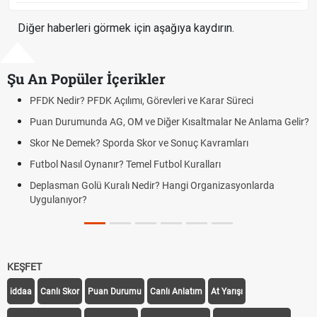
Diğer haberleri görmek için aşağıya kaydırın.
Şu An Popüler İçerikler
edir? PFDK Açılımı, Görevleri ve Karar Süreci
DGS Sonu
Tarihini 
urumunda AG, OM ve Diğer Kısaltmalar Ne Anlama Gelir?
Mazota İn
e Demek? Sporda Skor ve Sonuç Kavramları
Hradec Kra
 Nasıl Oynanır? Temel Futbol Kuralları
Hradec Kr
man Golü Kuralı Nedir? Hangi Organizasyonlarda
BJK)
nıyor?
Hradec Kra
Kralove B
KEŞFET