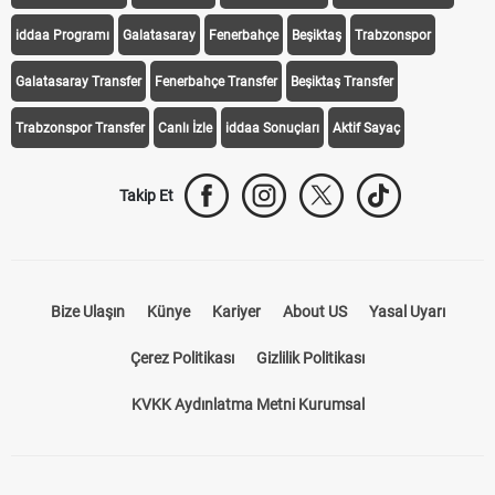
Transfer Haberleri
TV'de Bugün
Süper Lig Fikstür
Süper Lig Haberleri
iddaa Programı
Galatasaray
Fenerbahçe
Beşiktaş
Trabzonspor
Galatasaray Transfer
Fenerbahçe Transfer
Beşiktaş Transfer
Trabzonspor Transfer
Canlı İzle
iddaa Sonuçları
Aktif Sayaç
Takip Et
Bize Ulaşın
Künye
Kariyer
About US
Yasal Uyarı
Çerez Politikası
Gizlilik Politikası
KVKK Aydınlatma Metni Kurumsal