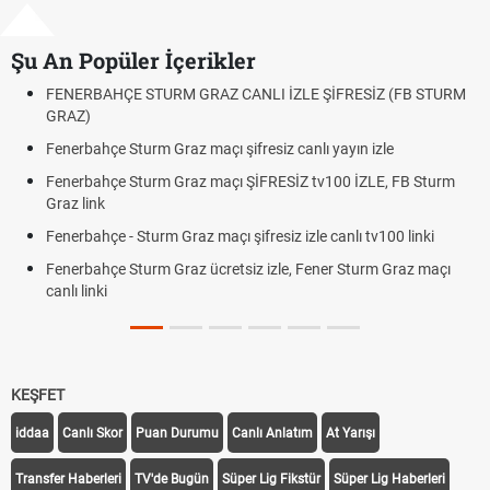
Şu An Popüler İçerikler
ENERBAHÇE STURM GRAZ CANLI İZLE ŞİFRESİZ (FB STURM
Fındı
RAZ)
Oldu
nerbahçe Sturm Graz maçı şifresiz canlı yayın izle
Altın
Bekle
enerbahçe Sturm Graz maçı ŞİFRESİZ tv100 İZLE, FB Sturm
az link
12. Y
Dakik
nerbahçe - Sturm Graz maçı şifresiz izle canlı tv100 linki
Fene
nerbahçe Sturm Graz ücretsiz izle, Fener Sturm Graz maçı
Röva
nlı linki
Trab
Off T
KEŞFET
iddaa
Canlı Skor
Puan Durumu
Canlı Anlatım
At Yarışı