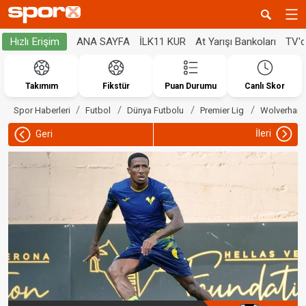
ANA SAYFA
İLK11 KUR
At Yarışı Bankoları
TV'
Hızlı Erişim
Takımım
Fikstür
Puan Durumu
Canlı Skor
Spor Haberleri
Futbol
Dünya Futbolu
Premier Lig
Wolverham
İleri
Geri