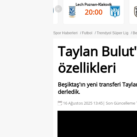
RB Salzburg-Pafos FC
Lech Poznan-Klaksvik
<
20:00
20:00
Spor Haberleri
Futbol
Trendyol Süper Lig
Be
Taylan Bulut
özellikleri
Beşiktaş'ın yeni transferi Tayla
derledik.
16 Ağustos 2025 13:45
| Son Güncelleme T