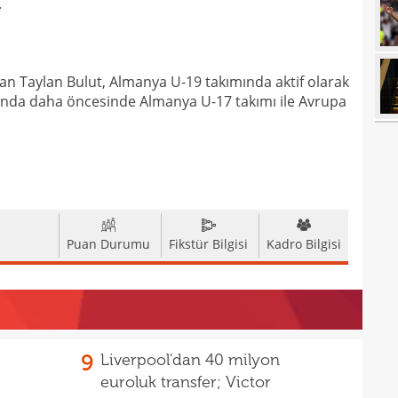
.
08
08
değe
01
bile!
an Taylan Bulut, Almanya U-19 takımında aktif olarak
01
11'le
nda daha öncesinde Almanya U-17 takımı ile Avrupa
00
iddi
00
Şamp
00
Vict
00
mağl
Puan Durumu
Fikstür Bilgisi
Kadro Bilgisi
00
00
00
Cafe
00
seçi
9
Liverpool'dan 40 milyon
00
Şamp
euroluk transfer; Victor