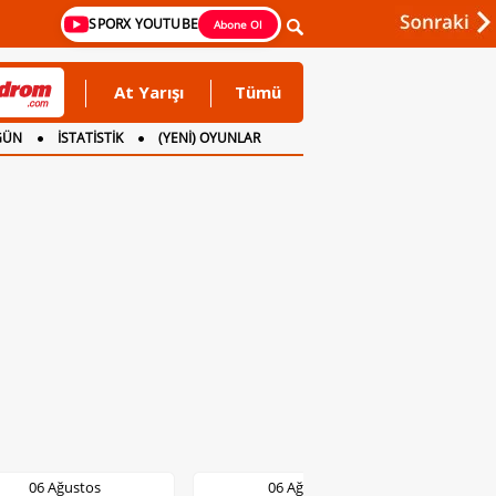
SPORX YOUTUBE
Abone Ol
At Yarışı
Tümü
GÜN
İSTATİSTİK
(YENİ) OYUNLAR
06 Ağustos
06 Ağustos