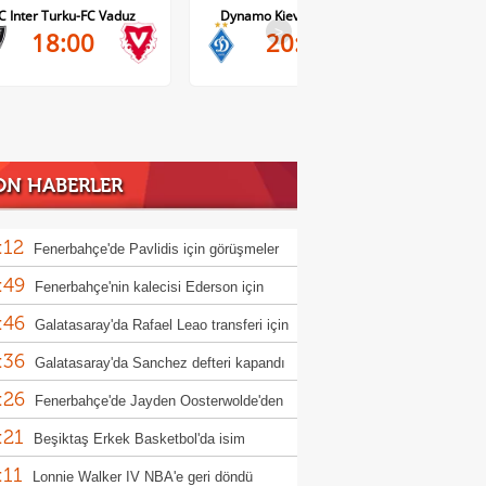
C Inter Turku-FC Vaduz
Dynamo Kiev-Qarabag FK
FC Tw
>
18:00
20:00
ON HABERLER
:12
Fenerbahçe'de Pavlidis için görüşmeler
:49
andı!
Fenerbahçe'nin kalecisi Ederson için
:46
ntus iddiası!
Galatasaray'da Rafael Leao transferi için
:36
k gelişme!
Galatasaray'da Sanchez defteri kapandı
:26
Fenerbahçe'de Jayden Oosterwolde'den
:21
 haber
Beşiktaş Erkek Basketbol'da isim
:11
sorluğu gelişmesi!
Lonnie Walker IV NBA'e geri döndü