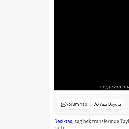
Klavye okları ile 
Yorum Yap
Yazı Boyutu
Beşiktaş
, sağ bek transferinde Tay
kattı.