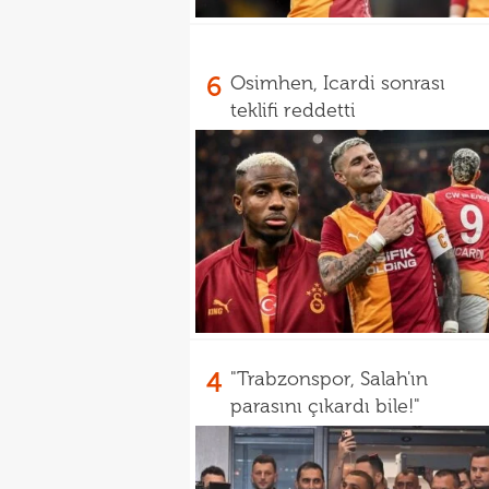
6
Osimhen, Icardi sonrası
teklifi reddetti
4
"Trabzonspor, Salah'ın
parasını çıkardı bile!"