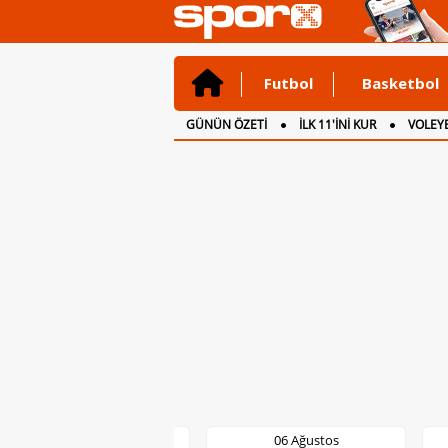
Futbol
Basketbol
GÜNÜN ÖZETİ
İLK 11'İNİ KUR
VOLEYB
CANLI ANLATIM
İNGİLTERE
06 Ağustos
06 Ağustos