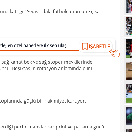
11
osuna kattığı 19 yaşındaki futbolcunun öne çıkan
11
Turn
10
Fof
10
le, en özel haberlere ilk sen ulaş!
İŞARETLE
10
10
 sağ kanat bek ve sağ stoper mevkilerinde
mena
uncu, Beşiktaş'ın rotasyon anlamında elini
09
aldı
09
sözl
09
düş
 toplarında güçlü bir hakimiyet kuruyor.
08
düny
08
tran
08
değe
erdiği performanslarda sprint ve patlama gücü