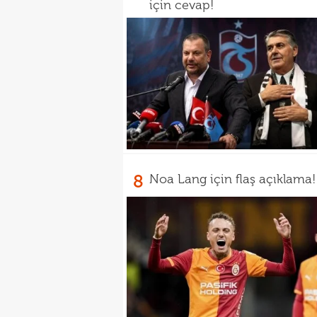
için cevap!
8
Noa Lang için flaş açıklama!