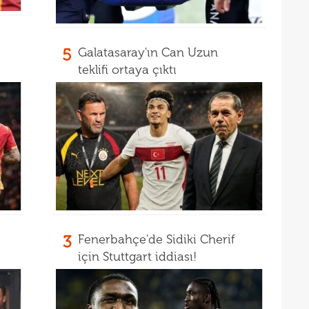
21
20
tara
5
Galatasaray'ın Can Uzun
soru
teklifi ortaya çıktı
3
Fenerbahçe'de Sidiki Cherif
için Stuttgart iddiası!