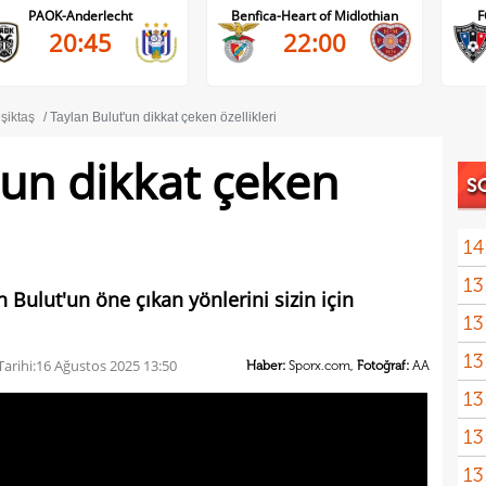
PAOK-Anderlecht
Benfica-Heart of Midlothian
F
20:45
22:00
şiktaş
Taylan Bulut'un dikkat çeken özellikleri
'un dikkat çeken
S
14
13
hızl
n Bulut'un öne çıkan yönlerini sizin için
13
Juve
13
sıca
arihi:
16 Ağustos 2025 13:50
Haber:
Sporx.com,
Fotoğraf:
AA
13
13
kötü
13
spon