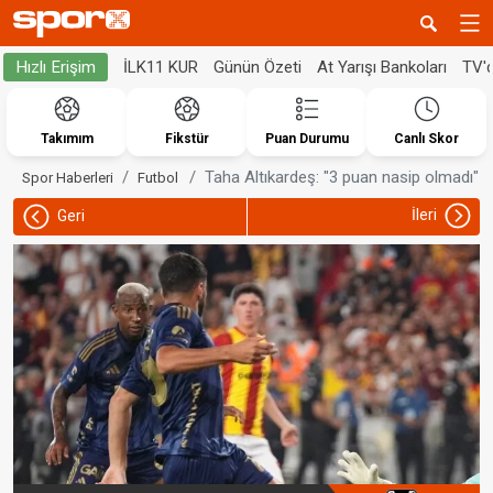
İLK11 KUR
Günün Özeti
At Yarışı Bankoları
TV'
Hızlı Erişim
Takımım
Fikstür
Puan Durumu
Canlı Skor
Taha Altıkardeş: "3 puan nasip olmadı"
Spor Haberleri
Futbol
İleri
Geri