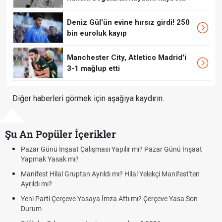
Deniz Gül'ün evine hırsız girdi! 250
bin euroluk kayıp
Manchester City, Atletico Madrid'i
3-1 mağlup etti
Diğer haberleri görmek için aşağıya kaydırın.
Şu An Popüler İçerikler
İnşaat Çalışması Yapılır mı? Pazar Günü İnşaat
Bedelli askerlik
ak mı?
Kuyumcular cum
al Gruptan Ayrıldı mı? Hilal Yelekçi Manifest'ten
cumartesi-paza
Hafta Sonları Yı
Çerçeve Yasaya İmza Attı mı? Çerçeve Yasa Son
Cumartesi ve P
Aras Kargo Cum