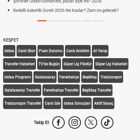
ası cumartesi, pazar açık mı? 2026
Cumartesi çalış
erlik Ücreti 2026 Ne Kadar? Zam mı gelecek?
Hazırlık Maçı v
KEŞFET
iddaa
Canlı Skor
Puan Durumu
Canlı Anlatım
At Yarışı
Transfer Haberleri
TV'de Bugün
Süper Lig Fikstür
Süper Lig Haberleri
iddaa Programı
Galatasaray
Fenerbahçe
Beşiktaş
Trabzonspor
Galatasaray Transfer
Fenerbahçe Transfer
Beşiktaş Transfer
Trabzonspor Transfer
Canlı İzle
iddaa Sonuçları
Aktif Sayaç
Takip Et