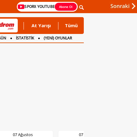
SPORX YOUTUBE
Abone Ol
At Yarışı
Tümü
GÜN
İSTATİSTİK
(YENİ) OYUNLAR
07 Ağustos
07 Ağustos