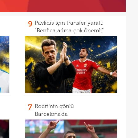
21
açık
21
çözü
9
Pavlidis için transfer yanıtı:
"Benfica adına çok önemli"
7
Rodri'nin gönlü
Barcelona'da