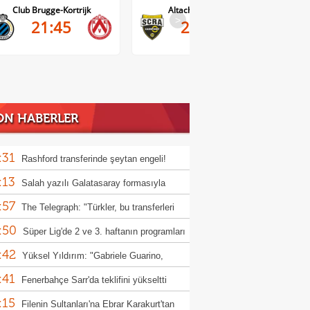
Club Brugge-Kortrijk
Altach-WSG Tirol
>
21:45
20:30
ON HABERLER
:31
Rashford transferinde şeytan engeli!
:13
Salah yazılı Galatasaray formasıyla
:57
ünü aldı: "Hepsini gidip bulacağım"
The Telegraph: "Türkler, bu transferleri
:50
l yapıyor?"
Süper Lig'de 2 ve 3. haftanın programları
:42
landı
Yüksel Yıldırım: "Gabriele Guarino,
:41
unspor'a hayırlı olsun"
Fenerbahçe Sarr'da teklifini yükseltti
:15
Filenin Sultanları'na Ebrar Karakurt'tan