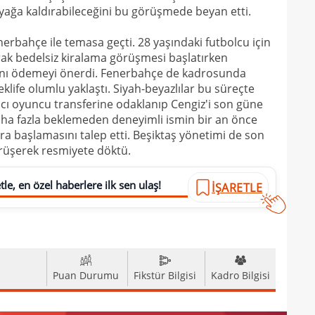
23
kaza
ağa kaldırabileceğini bu görüşmede beyan etti.
23
sevi
nerbahçe ile temasa geçti. 28 yaşındaki futbolcu için
23
rak bedelsiz kiralama görüşmesi başlatırken
sını ödemeyi önerdi. Fenerbahçe de kadrosunda
23
Smai
klife olumlu yaklaştı. Siyah-beyazlılar bu süreçte
cı oyuncu transferine odaklanıp Cengiz'i son güne
22
daha fazla beklemeden deneyimli ismin bir an önce
22
kaz
a başlamasını talep etti. Beşiktaş yönetimi de son
örüşerek resmiyete döktü.
22
hiss
22
özle
le, en özel haberlere ilk sen ulaş!
İŞARETLE
21
Nüb
21
zafe
21
Puan Durumu
Fikstür Bilgisi
Kadro Bilgisi
21
gitti
21
kart