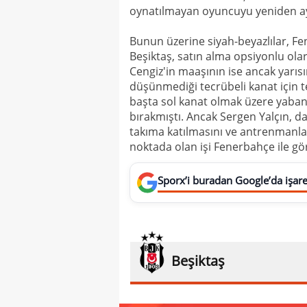
oynatılmayan oyuncuyu yeniden ay
Bunun üzerine siyah-beyazlılar, Fe
Beşiktaş, satın alma opsiyonlu ola
Cengiz'in maaşının ise ancak yarı
düşünmediği tecrübeli kanat için te
başta sol kanat olmak üzere yaban
bırakmıştı. Ancak Sergen Yalçın, 
takıma katılmasını ve antrenmanlar
noktada olan işi Fenerbahçe ile g
Sporx’i buradan Google’da işaret
Beşiktaş