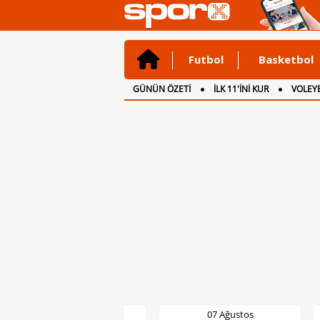
Futbol
Basketbol
GÜNÜN ÖZETİ
İLK 11'İNİ KUR
VOLEYB
CANLI ANLATIM
İNGİLTERE
07 Ağustos
07 Ağustos