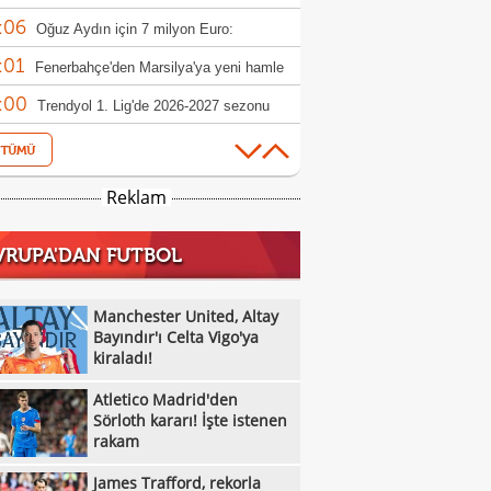
:06
 haber
Oğuz Aydın için 7 milyon Euro:
:01
rbahçe reddetti
Fenerbahçe'den Marsilya'ya yeni hamle
:00
Trendyol 1. Lig'de 2026-2027 sezonu
:47
canı başlıyor!
Galatasaray'da Renato Nhaga kararı:
:33
iye yasağı
Beşiktaş'tan Gallagher hamlesi
Reklam
:18
Gabriel Sara'dan 'Galatasaray'da
VRUPA'DAN FUTBOL
:15
yorum' mesajı!
Klay Thompson'ın babasından Lakers için
:13
 çabası
Sixers'tan Embiid açıklaması: "Sağlıklı
Manchester United, Altay
:12
kstra motive"
Bayındır'ı Celta Vigo'ya
Anthony Davis ile Wizards kontrat
kiraladı!
:11
şmelerini erteledi
Jaylen Brown: "Tatum'la pek konuşmadık"
Atletico Madrid'den
:10
Kawhi Leonard'ın Clippers
Sörloth kararı! İşte istenen
rakam
:08
şturmasında yeni sponsorluk iddiası
Fenerbahçe'de Kartal etkisi: 'Fizik
James Trafford, rekorla
:45
yle fark yarattı'
Galatasaray, El Khannous'u listeye aldı!