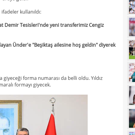
12
ifadeler kullanıldı:
12
haml
at Demir Tesisleri'nde yeni transferimiz Cengiz
12
geli
12
ayan Ünder'e "Beşiktaş ailesine hoş geldin" diyerek
12
Vigo
12
Sörl
11
a giyeceği forma numarası da belli oldu. Yıldız
11
maralı formayı giyecek.
belli
10
10
adın
10
gönd
09