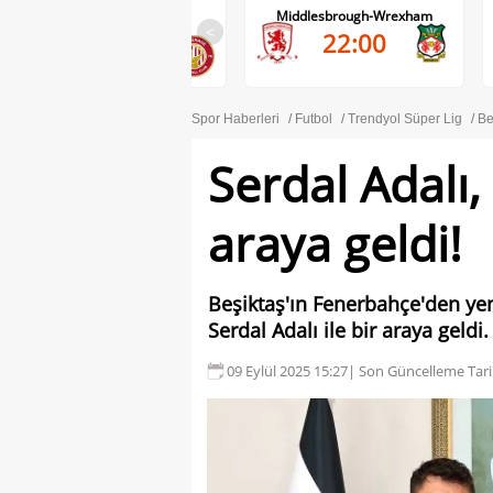
Wycombe Wanderers-
Middlesbrough-Wrexham
Stevenage
<
22:00
21:45
Spor Haberleri
Futbol
Trendyol Süper Lig
Be
Serdal Adalı,
araya geldi!
Beşiktaş'ın Fenerbahçe'den yen
Serdal Adalı ile bir araya geldi.
09 Eylül 2025 15:27
| Son Güncelleme Tari