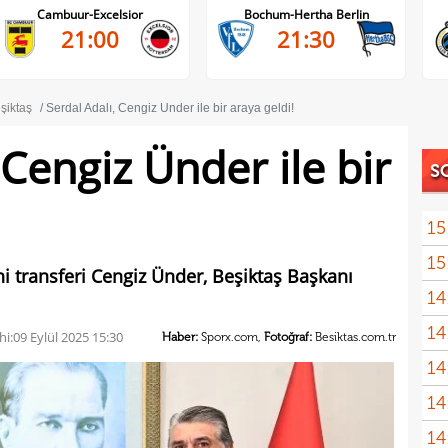
Cambuur-Excelsior
Bochum-Hertha Berlin
21:00
21:30
şiktaş
Serdal Adalı, Cengiz Ünder ile bir araya geldi!
 Cengiz Ünder ile bir
S
15
15
i transferi Cengiz Ünder, Beşiktaş Başkanı
14
gönl
14
nası
hi:
09 Eylül 2025 15:30
Haber:
Sporx.com,
Fotoğraf:
Besiktas.com.tr
14
açık
14
Sams
14