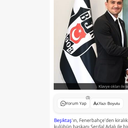
Klavye okları ile 
(3)
Yorum Yap
Yazı Boyutu
Beşiktaş
'ın, Fenerbahçe'den kiralı
kulübün başkanı Serdal Adalı ile bi