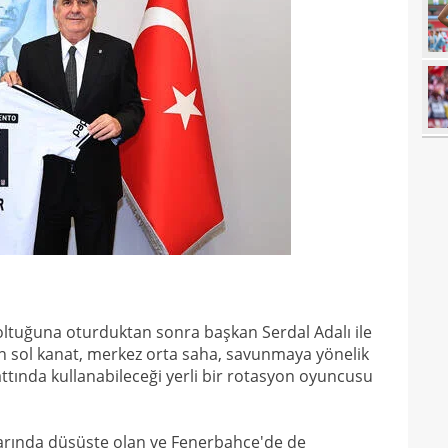
09
kesi
09
09
08
Guir
08
08
İşte
07
ret!
00
pua
00
00
koltuğuna oturduktan sonra başkan Serdal Adalı ile
ken sol kanat, merkez orta saha, savunmaya yönelik
23
ttında kullanabileceği yerli bir rotasyon oyuncusu
23
yağd
23
iste
arında düşüşte olan ve Fenerbahçe'de de