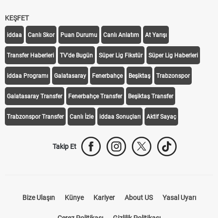
iddaa
Canlı Skor
Puan Durumu
Canlı Anlatım
At Yarışı
Transfer Haberleri
TV'de Bugün
Süper Lig Fikstür
Süper Lig Haberleri
iddaa Programı
Galatasaray
Fenerbahçe
Beşiktaş
Trabzonspor
Galatasaray Transfer
Fenerbahçe Transfer
Beşiktaş Transfer
Trabzonspor Transfer
Canlı İzle
iddaa Sonuçları
Aktif Sayaç
Takip Et
Bize Ulaşın
Künye
Kariyer
About US
Yasal Uyarı
Çerez Politikası
Gizlilik Politikası
KVKK Aydınlatma Metni Kurumsal