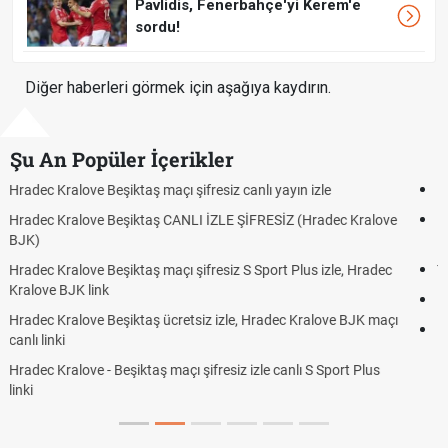
Pavlidis, Fenerbahçe'yi Kerem'e
sordu!
Diğer haberleri görmek için aşağıya kaydırın.
Şu An Popüler İçerikler
Hradec Kralove - Beşiktaş maçı şifresiz izle canlı tv100 linki
Hradec Kralove Beşiktaş maçı şifresiz tv100 izle, Hradec Kralove
BJK link
Trivela Nedir? Trivela Vuruşu Nasıl Yapılır?
Röveşata Nedir? Röveşata Vuruşu Nasıl Yapılır?
Plonjon Nedir? Kalecilikte Plonjon Hareketi Nasıl Yapılır?
KEŞFET