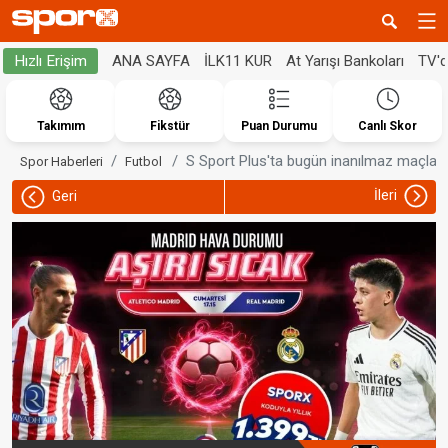
ANA SAYFA
İLK11 KUR
At Yarışı Bankoları
TV'
Hızlı Erişim
Takımım
Fikstür
Puan Durumu
Canlı Skor
S Sport Plus'ta bugün inanılmaz maçlar 
Spor Haberleri
Futbol
İleri
Geri